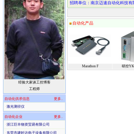
招聘单位：南京迈速自动化科技有
自动化产品
Marathon F
研控YK
经验大家谈工控博客
工程师
自动化供求信息
更多..
·
激光测径仪
自动化企业
更多..
·
浙江巨丰物资贸易有限公司
·
东莞市建时达电子设备有限公司