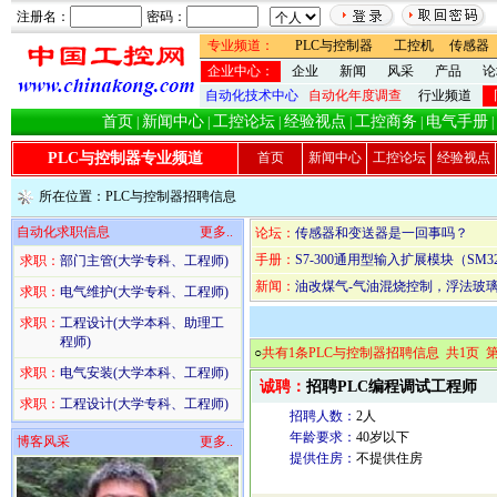
注册名：
密码：
专业频道：
PLC与控制器
工控机
传感器
企业中心：
企业
新闻
风采
产品
论
自动化技术中心
自动化年度调查
行业频道
首页
新闻中心
工控论坛
经验视点
工控商务
电气手册
|
|
|
|
|
|
PLC与控制器专业频道
首页
新闻中心
工控论坛
经验视点
所在位置：
PLC与控制器招聘信息
自动化求职信息
更多..
论坛：
传感器和变送器是一回事吗？
手册：
S7-300通用型输入扩展模块（SM3
求职：
部门主管(大学专科、工程师)
新闻：
油改煤气-气油混烧控制，浮法玻
求职：
电气维护(大学专科、工程师)
求职：
工程设计(大学本科、助理工
程师)
○
共有1条PLC与控制器招聘信息 共1页 第
求职：
电气安装(大学本科、工程师)
诚聘：
招聘PLC编程调试工程师
求职：
工程设计(大学专科、工程师)
招聘人数：
2人
年龄要求：
40岁以下
博客风采
更多..
提供住房：
不提供住房