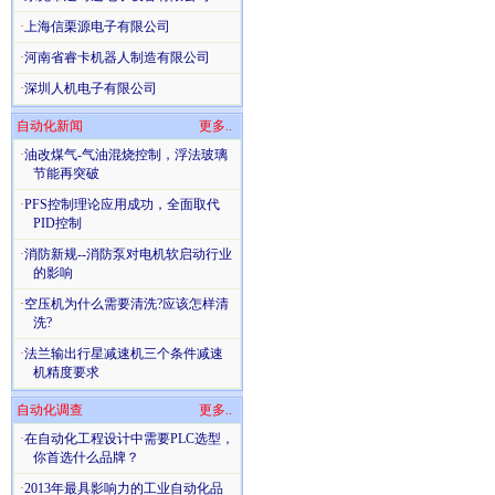
·
上海信栗源电子有限公司
·
河南省睿卡机器人制造有限公司
·
深圳人机电子有限公司
自动化新闻
更多..
·
油改煤气-气油混烧控制，浮法玻璃
节能再突破
·
PFS控制理论应用成功，全面取代
PID控制
·
消防新规--消防泵对电机软启动行业
的影响
·
空压机为什么需要清洗?应该怎样清
洗?
·
法兰输出行星减速机三个条件减速
机精度要求
自动化调查
更多..
·
在自动化工程设计中需要PLC选型，
你首选什么品牌？
·
2013年最具影响力的工业自动化品