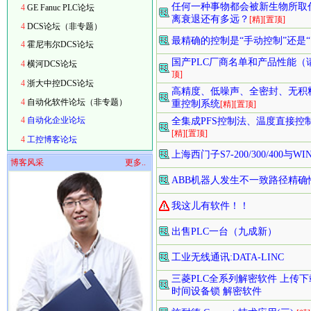
任何一种事物都会被新生物所取
4
GE Fanuc PLC论坛
离衰退还有多远？
[精]
[置顶]
4
DCS论坛（非专题）
最精确的控制是“手动控制”还是
4
霍尼韦尔DCS论坛
国产PLC厂商名单和产品性能
4
横河DCS论坛
顶]
4
浙大中控DCS论坛
高精度、低噪声、全密封、无积
4
自动化软件论坛（非专题）
重控制系统
[精]
[置顶]
4
自动化企业论坛
全集成PFS控制法、温度直接控
[精]
[置顶]
4
工控博客论坛
上海西门子S7-200/300/40
博客风采
更多..
ABB机器人发生不一致路径精确
我这儿有软件！！
出售PLC一台（九成新）
工业无线通讯:DATA-LINC
三菱PLC全系列解密软件 上传下
时间设备锁 解密软件