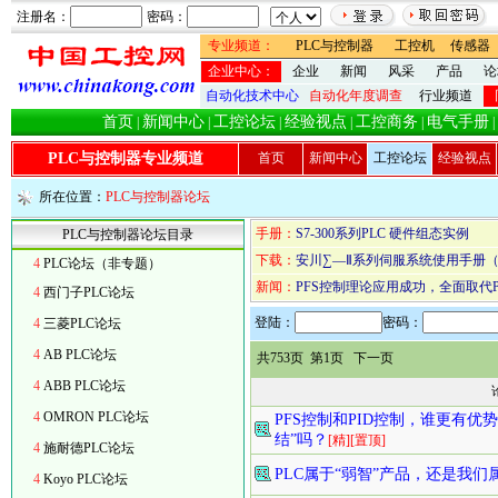
注册名：
密码：
专业频道：
PLC与控制器
工控机
传感器
企业中心：
企业
新闻
风采
产品
论
自动化技术中心
自动化年度调查
行业频道
首页
新闻中心
工控论坛
经验视点
工控商务
电气手册
|
|
|
|
|
|
PLC与控制器专业频道
首页
新闻中心
工控论坛
经验视点
所在位置：
PLC与控制器论坛
手册：
S7-300系列PLC 硬件组态实例
PLC与控制器论坛目录
下载：
安川∑―Ⅱ系列伺服系统使用手册
4
PLC论坛（非专题）
新闻：
PFS控制理论应用成功，全面取代P
4
西门子PLC论坛
登陆：
密码：
4
三菱PLC论坛
4
AB PLC论坛
共753页 第1页
下一页
4
ABB PLC论坛
4
OMRON PLC论坛
PFS控制和PID控制，谁更有优势
结”吗？
[精]
[置顶]
4
施耐德PLC论坛
PLC属于“弱智”产品，还是我们
4
Koyo PLC论坛