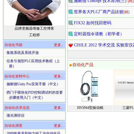
施耐德 Concept 技术应用(三)
[精]
世界各大PLC厂商产品比较
[精]
FIX32 如何找回密码
品牌变频器维修工控博客
定时器指令请教（初学者）
工程师
自动化书籍
更多..
CISILE 2012 学术交流 实验
·
集散系统及系统开放
·
任务引领型PLC应用技术教程（上
自动化产品
册）
自动化资料中心
更多..
·
施耐德Unity Pro安装手册（中文）
·
西门子模块化PID控制调试时的首要
步骤使用入门（中文）
自动化供求信息
更多..
HS5944型振动检
三菱PL
·
激光测径仪
自动化调查
更多..
·
2009年最具影响力的工业自动化品