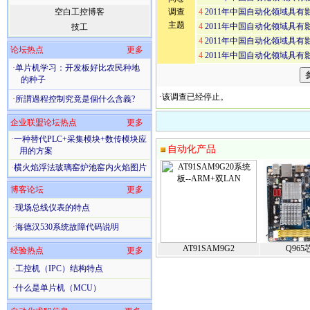
空白工控博客
调查
4
2011年中国自动化领域具
主题
4
2011年中国自动化领域具有
技工
4
2011年中国自动化领域具
论坛热点
更多
4
2011年中国自动化领域具
·
单片机学习：开发板好比农民种地
的种子
·
该调查已经停止。
·
所謂過程控制究竟是個什么含義?
企业联盟论坛热点
更多
·
一种替代PLC+采集模块+数传模块应
自动化产品
用的方案
·
横火焰浮法玻璃窑炉池窑内火焰图片
博客论坛
更多
·
现场总线仪表的特点
·
海德汉530系统故障代码说明
AT91SAM9G2
Q965
经验热点
更多
·
工控机（IPC）结构特点
·
什么是单片机（MCU）