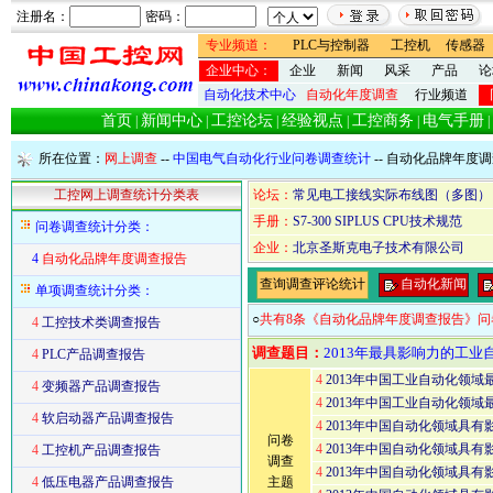
注册名：
密码：
专业频道：
PLC与控制器
工控机
传感器
企业中心：
企业
新闻
风采
产品
论
自动化技术中心
自动化年度调查
行业频道
首页
新闻中心
工控论坛
经验视点
工控商务
电气手册
|
|
|
|
|
|
所在位置：
网上调查
--
中国电气自动化行业问卷调查统计
-- 自动化品牌年度
工控网上调查统计分类表
论坛：
常见电工接线实际布线图（多图）
手册：
S7-300 SIPLUS CPU技术规范
问卷调查统计分类：
企业：
北京圣斯克电子技术有限公司
4
自动化品牌年度调查报告
查询调查评论统计
自动化新闻
单项调查统计分类：
○
共有8条《自动化品牌年度调查报告》问卷
4
工控技术类调查报告
调查题目：
2013年最具影响力的工业
4
PLC产品调查报告
4
2013年中国工业自动化领
4
变频器产品调查报告
4
2013年中国工业自动化领
4
软启动器产品调查报告
4
2013年中国自动化领域具
问卷
4
2013年中国自动化领域具有
4
工控机产品调查报告
调查
4
2013年中国自动化领域具
4
低压电器产品调查报告
主题