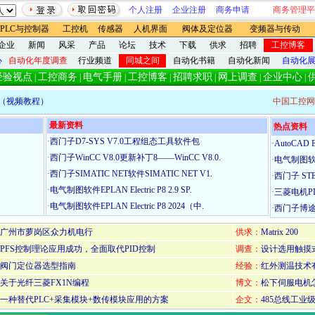
个人注册
企业注册
商务申请
商务管理平
PLC与控制器
工控机
传感器
人机界面
阀体及定位器
变频器与传动
企业
新闻
风采
产品
论坛
技术
下载
供求
招聘
工控博客
心
自动化年度调查
行业频道
同城之间
自动化书籍
自动化新闻
自动化
经验视点
工控商务
电气手册
工控博客
招聘求职
网上调查
企业中心
|
|
|
|
|
|
|
（视频教程）
中国工控网
最新资料
热点资料
·
西门子D7-SYS V7.0工程组态工具软件包
·
AutoCAD E
·
西门子WinCC V8.0更新补丁8——WinCC V8.0.
·
电气制图软件EP
·
西门子SIMATIC NET软件SIMATIC NET V1.
·
西门子 STEP 
·
电气制图软件EPLAN Electric P8 2.9 SP.
·
三菱电机PLC
·
电气制图软件EPLAN Electric P8 2024（中.
·
西门子博途（T
广州市萝岗区众力机电行
供求：
Matrix 200
PFS控制理论应用成功，全面取代PID控制
调查：
设计选用触摸
阀门定位器选型指南
经验：
红外测温技术
关于光纤三菱FX1N编程
博文：
松下伺服电机怎
一种替代PLC+采集模块+数传模块应用的方案
企文：
485总线工业