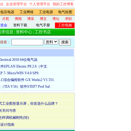
台
企业管理平台
个人管理平台
我的工控博客
低压电器
工业网络
工业电源
电气绘图
才苑
博闻
博采
博文
博坛
求职
展览会
资料下载
电气手册
工控视频
供求信息
资料中心
工控书店
|
|
搜索：
lectrical 2018 64位电气设.
LAN Electric P8 2.6（中文.
7- Micro/WIN V4.0 SP9.
综合编程软件 GX Works2 V1.551.
IA V16）软件STEP7 Prof Saf.
式工业图形显示屏，你首选什么品牌？
有关问与答
样调机械刚性(转)
级设计指南