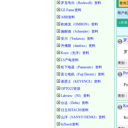
罗克韦尔（Rockwell）资料
查询
GE Fanuc资料
用户名
ABB资料
○共有
欧姆龙（OMRON）资料
施耐德（Schneider）资料
安川（Yaskawa）资料
罗
丹佛斯（danfoss）资料
罗克
Koyo（光洋）资料
LS产电资料
类别：
松下电器（Panasonic）资料
P
富士电机（Fuji Electric）资料
基恩士（KEYENCE）资料
Po
OPTO22资源
Labview（NI）资料
类别：
台达（Delta）资料
K
日立HITACHI资料
山洋（SANYO DENKI）资料
Ko
InTouch资料