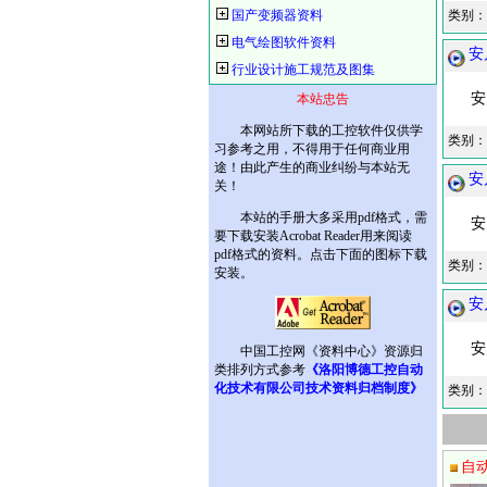
国产变频器资料
类别：
电气绘图软件资料
安
行业设计施工规范及图集
安川
本站忠告
本网站所下载的工控软件仅供学
类别：
习参考之用，不得用于任何商业用
途！由此产生的商业纠纷与本站无
安
关！
本站的手册大多采用pdf格式，需
安川
要下载安装Acrobat Reader用来阅读
pdf格式的资料。点击下面的图标下载
类别：
安装。
安
安川
中国工控网《资料中心》资源归
类排列方式参考
《洛阳博德工控自动
化技术有限公司技术资料归档制度》
类别：
自