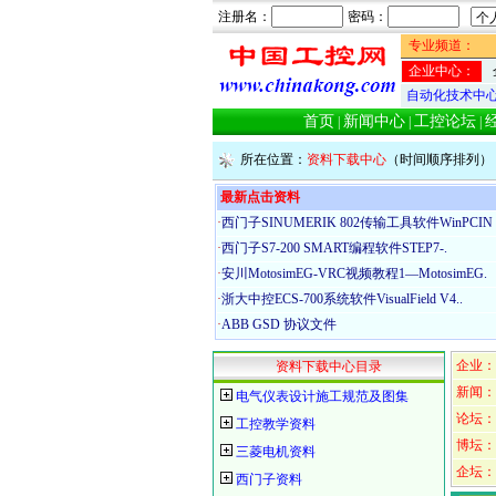
注册名：
密码：
专业频道：
企业中心：
自动化技术中
首页
新闻中心
工控论坛
|
|
|
所在位置：
资料下载中心
（时间顺序排列）
最新点击资料
·
西门子SINUMERIK 802传输工具软件WinPCIN
·
西门子S7-200 SMART编程软件STEP7‑.
·
安川MotosimEG-VRC视频教程1—MotosimEG.
·
浙大中控ECS-700系统软件VisualField V4..
·
ABB GSD 协议文件
企业：
资料下载中心目录
新闻：
电气仪表设计施工规范及图集
论坛：
工控教学资料
博坛：
三菱电机资料
企坛：
西门子资料