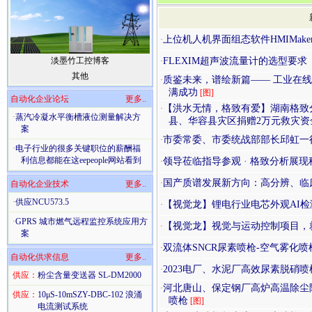
上位机人机界面组态软件HMIMake
·
淡墨竹工控博客
FLEXIM超声波流量计的选型要求
·
其他
质鉴未来，谱绘新篇—— 工业在
·
满成功
[图]
自动化企业论坛
更多..
【洪水无情，格致有爱】湖南格致
·
·
蒸汽冷凝水平衡槽液位测量解决方
县、华容县灾区捐赠2万元救灾资
案
市委常委、市委统战部部⻓邱虹⼀
·
·
电子行业的很多关键职位的薪酬福
利信息都能在这eepeople网站看到
领导莅临指导参观 · 格致分析展
·
国产质谱发展新方向：高分辨、临
·
自动化企业技术
更多..
·
供应NCU573.5
【视觉龙】锂电行业电芯外观AI检
·
·
GPRS 城市燃气远程监控系统应用方
【视觉龙】视觉与运动控制项目，
·
案
双流体SNCR尿素喷枪-空气雾化
·
自动化供求信息
更多..
2023电厂、水泥厂高效尿素脱硝
·
供应：
粉尘含量变送器 SL-DM2000
河北唐山、保定钢厂高炉高温除尘
·
供应：
10μS-10mSZY-DBC-102 浪涌
喷枪
[图]
电流测试系统