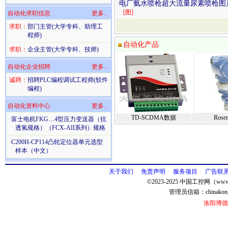
电厂氨水喷枪超大流量尿素喷枪图片
·
[图]
自动化求职信息
更多..
求职：
部门主管(大学专科、助理工
程师)
自动化产品
求职：
企业主管(大学专科、技师)
自动化企业招聘
更多..
诚聘：
招聘PLC编程调试工程师(软件
编程)
自动化资料中心
更多..
TD-SCDMA数据
Rose
·
富士电机FKG…4型压力变送器（抗
透氢规格）（FCX-AII系列）规格
·
C200H-CP114凸轮定位器单元选型
样本（中文）
关于我们
免责声明
服务项目
广告联
©2023-2025 中国工控网（www.
管理员信箱：
chinako
洛阳博德