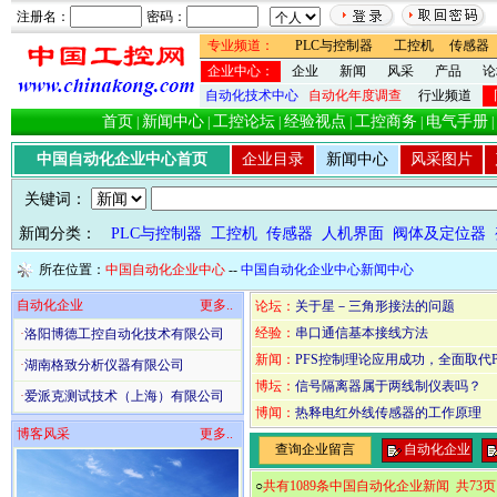
注册名：
密码：
专业频道：
PLC与控制器
工控机
传感器
企业中心：
企业
新闻
风采
产品
论
自动化技术中心
自动化年度调查
行业频道
首页
新闻中心
工控论坛
经验视点
工控商务
电气手册
|
|
|
|
|
|
中国自动化企业中心首页
企业目录
新闻中心
风采图片
关键词：
新闻分类：
PLC与控制器
工控机
传感器
人机界面
阀体及定位器
所在位置：
中国自动化企业中心
--
中国自动化企业中心新闻中心
自动化企业
更多..
论坛：
关于星－三角形接法的问题
经验：
串口通信基本接线方法
·
洛阳博德工控自动化技术有限公司
新闻：
PFS控制理论应用成功，全面取代P
·
湖南格致分析仪器有限公司
博坛：
信号隔离器属于两线制仪表吗？
·
爱派克测试技术（上海）有限公司
博闻：
热释电红外线传感器的工作原理
博客风采
更多..
查询企业留言
自动化企业
○
共有1089条中国自动化企业新闻 共73页