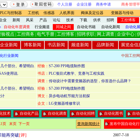
个人注册
企业注册
商务申请
商务管理平
PLC与控制器
工控机
传感器
人机界面
阀体及定位器
变频器与传动
企业
新闻
风采
产品
论坛
技术
下载
供求
招聘
工控博客
心
自动化年度调查
行业频道
同城之间
自动化书籍
自动化新闻
自动化
经验视点
工控商务
电气手册
工控博客
招聘求职
网上调查
企业中心
|
|
|
|
|
|
|
企业新闻
博客新闻
书店新闻
频道新闻
品牌新闻
展览会信
化行业新闻
中国工控网
几个部分。希望明白.
经验：
S7-200 PPI电缆制作图
SAS使用说.
书店：
PLC项目式教学、竞赛与工程实践
调查：
传动设计中需要变频器的选型，你首选什么品牌？
几个部分。希望明白.
经验：
S7-200 PPI电缆制作图
设计
博文：
异步电动机节能方法初探
企文：
LG变频器维修常识
化技术
自动化产品
自动化调查
自动化招聘
自动化图书
自动
1页
末页
下一页
查询新闻统计
发布中国自动化行
节能再突破
[评]
2007-7-18