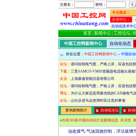
注册名：
密码：
专业频道：
企业中心：
自动化技术中
首页
新闻中心
工控论坛
|
|
|
中国工控网新闻中心
自动化动态
所在位置：
中国工控网新闻中心
--
中国自动
论坛：
请问绘制电气图，严格上讲，应该包括那
下载：
三垦SAMCO-VM05变频器电流输出基板
企业：
上海森逸智能仪器有限公司
论坛：
请问绘制电气图，严格上讲，应该包括那
博坛：
为什么大家还是用最传统的CAD做电气
企坛：
山社步进马达使用时应注意的事项
查询新闻统计
自动化论坛
自动
○
共有565条中国自动化行业新闻信息 共38页 第
油改煤气-气油混烧控制，浮法玻璃
·