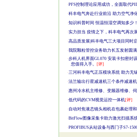
PFS控制理论应用成功，全面取代PI
·
科丰电气奔赴行业前沿 助力空气净
·
知识科普时间 恒温恒湿空调知多少
·
实力担当 疫情之下，科丰电气再次
·
高品质发展|科丰电气三大项目同时启
·
我院颗粒管控业务助力长五发射圆满
·
步科人机界面GL070 安装卡扣密
·
您值得入手。
[评]
三河科丰电气正压模块系统 助力无
·
法兰输出行星减速机三个条件减速机
·
惠州冷水机主维修、变频器维修、伺
·
低代码的CVM视觉运控一体机
[评]
·
自动对焦液态镜头相机在包裹处理和
·
BitFlow图像采集卡助力激光扫描
·
PROFIBUS从站设备与西门子S7-1
·