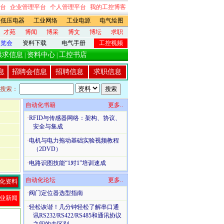
台
企业管理平台
个人管理平台
我的工控博客
低压电器
工业网络
工业电源
电气绘图
才苑
博闻
博采
博文
博坛
求职
展览会
资料下载
电气手册
工控视频
供求信息
资料中心
工控书店
|
|
息
招聘会信息
招聘信息
求职信息
搜索：
自动化书籍
更多..
·
RFID与传感器网络：架构、协议、
安全与集成
·
电机与电力拖动基础实验视频教程
（2DVD）
·
电路识图技能“1对1”培训速成
自动化论坛
更多..
化资料
·
阀门定位器选型指南
业新闻
·
轻松诙谐！几分钟轻松了解串口通
讯RS232/RS422/RS485和通讯协议