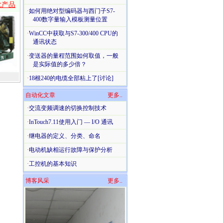
化产品
·
如何用绝对型编码器与西门子S7-
400数字量输入模板测量位置
·
WinCC中获取与S7-300/400 CPU的
通讯状态
·
变送器的量程范围如何取值，一般
是实际值的多少倍？
·
18根240的电缆全部粘上了[讨论]
自动化文章
更多..
·
交流变频调速的切换控制技术
·
InTouch7.11使用入门 — I/O 通讯
·
继电器的定义、分类、命名
·
电动机缺相运行故障与保护分析
·
工控机的基本知识
博客风采
更多..