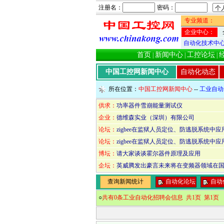
注册名：
密码：
专业频道：
企业中心：
自动化技术中
首页
新闻中心
工控论坛
|
|
|
中国工控网新闻中心
自动化动态
所在位置：
中国工控网新闻中心
--
工业自动
供求：
功率器件雪崩能量测试仪
企业：
德维森实业（深圳）有限公司
论坛：
zigbee在监狱人员定位、防逃脱系统中应
论坛：
zigbee在监狱人员定位、防逃脱系统中应
博坛：
请大家谈谈霍尔器件原理及应用
企坛：
英威腾发出豪言未来将在变频器领域在国
查询新闻统计
自动化论坛
自动
○
共有0条工业自动化招聘会信息 共1页 第1页