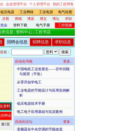
台
企业管理平台
个人管理平台
我的工控博客
低压电器
工业网络
工业电源
电气绘图
才苑
博闻
博采
博文
博坛
求职
展览会
资料下载
电气手册
工控视频
供求信息
资料中心
工控书店
|
|
息
招聘会信息
招聘信息
求职信息
搜索：
自动化书籍
更多..
·
中国电机工业发展史——百年回顾
与展望（平装）
·
从零开始学电工
·
工业电器的节能设计与应用实例解
析
·
低压电器技术手册
化资料
·
电工电子应用基础与实训案例
化招聘会
自动化论坛
更多..
 第1页
·
变频器在中央空调的节能改造