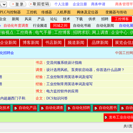
个人注册
企业注册
商务申请
商务管理平
PLC与控制器
工控机
传感器
人机界面
阀体及定位器
变频器与传动
企业
新闻
风采
产品
论坛
技术
下载
供求
招聘
工控博客
心
自动化年度调查
行业频道
同城之间
自动化书籍
自动化新闻
自动化
经验视点
工控商务
电气手册
工控博客
招聘求职
网上调查
企业中心
|
|
|
|
|
|
|
企业新闻
博客新闻
书店新闻
频道新闻
品牌新闻
展览会信
化招聘会
中国工控网
书店：
交流伺服系统设计指南
调查：
设计选用风机、泵类软启动器，你首选什么品牌？
用
经验：
工业控制常用英语单词及缩写
用
经验：
工业控制常用英语单词及缩写
博文：
电力监控软件的应用
内超越西门子和.
企文：
DCS知识问答
化技术
自动化产品
自动化调查
自动化招聘
自动化图书
自动
发布工业自动
共1页