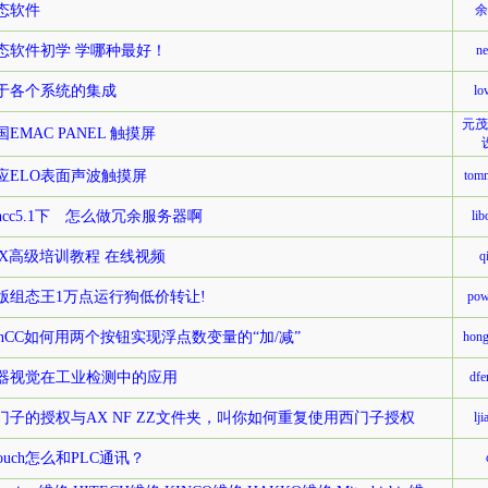
态软件
余
态软件初学 学哪种最好！
n
于各个系统的集成
lo
元茂
国EMAC PANEL 触摸屏
应ELO表面声波触摸屏
tom
incc5.1下 怎么做冗余服务器啊
li
FIX高级培训教程 在线视频
q
版组态王1万点运行狗低价转让!
pow
inCC如何用两个按钮实现浮点数变量的“加/减”
hon
器视觉在工业检测中的应用
dfe
门子的授权与AX NF ZZ文件夹，叫你如何重复使用西门子授权
lj
touch怎么和PLC通讯？