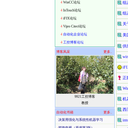
4
WinCC论坛
组
4
InTouch论坛
组
4
iFIX论坛
关
4
Vijeo Citect论坛
4
自动化企业论坛
美
4
工控博客论坛
供
博客风采
更多..
w
i
正
W
9921工控博客
机
教授
西
自动化书籍
更多..
·
决策用强化与系统性机器学习
in
·
闭路电视（原书第3版）