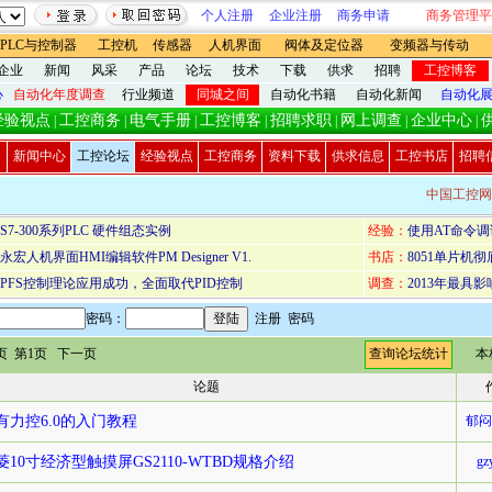
个人注册
企业注册
商务申请
商务管理平
PLC与控制器
工控机
传感器
人机界面
阀体及定位器
变频器与传动
企业
新闻
风采
产品
论坛
技术
下载
供求
招聘
工控博客
心
自动化年度调查
行业频道
同城之间
自动化书籍
自动化新闻
自动化
经验视点
工控商务
电气手册
工控博客
招聘求职
网上调查
企业中心
|
|
|
|
|
|
|
新闻中心
工控论坛
经验视点
工控商务
资料下载
供求信息
工控书店
招聘
中国工控网
S7-300系列PLC 硬件组态实例
经验：
使用AT命令调
永宏人机界面HMI编辑软件PM Designer V1.
书店：
8051单片机
PFS控制理论应用成功，全面取代PID控制
调查：
2013年最具
密码：
注册
密码
9页 第1页
下一页
查询论坛统计
本
论题
有力控6.0的入门教程
郁闷
菱10寸经济型触摸屏GS2110-WTBD规格介绍
gz