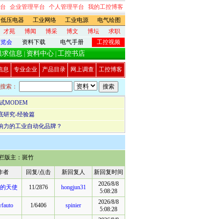
台
企业管理平台
个人管理平台
我的工控博客
低压电器
工业网络
工业电源
电气绘图
才苑
博闻
博采
博文
博坛
求职
展览会
资料下载
电气手册
工控视频
供求信息
资料中心
工控书店
|
|
信息
专业企业
产品目录
网上调查
工控博客
搜索：
试MODEM
彻底研究-经验篇
影响力的工业自动化品牌？
栏版主：
斑竹
作者
回复/点击
新回复人
新回复时间
2026/8/8
的天使
11/2876
hongjun31
5:08:28
2026/8/8
yfauto
1/6406
spinier
5:08:28