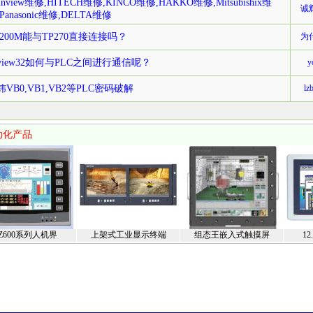
inview维修,HITECH维修,KINCO维修,HAKKO维修,Mitsubishix维
诚
Panasonic维修,DELTA维修
T200M能与TP270直接连接吗？
为
sview32如何与PLC之间进行通信呢？
y
炜VB0,VB1,VB2等PLC密码破解
lz
动化产品
Z600系列人机界
上架式工业显示终端
组态王嵌入式触摸屏
1