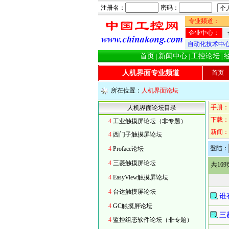
注册名：
密码：
专业频道：
企业中心：
自动化技术中
首页
新闻中心
工控论坛
|
|
|
人机界面专业频道
首页
所在位置：
人机界面论坛
手册：
人机界面论坛目录
下载：
4
工业触摸屏论坛（非专题）
新闻：
4
西门子触摸屏论坛
登陆：
4
Proface论坛
4
三菱触摸屏论坛
共16
4
EasyView触摸屏论坛
4
台达触摸屏论坛
谁
4
GC触摸屏论坛
三
4
监控组态软件论坛（非专题）