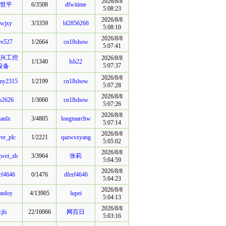
2026/8/8
世平
6/3508
dfwitime
5:08:23
2026/8/8
ewjxy
3/3359
bl2856266
5:08:10
2026/8/8
ve527
1/2664
cn18show
5:07:41
兴工控
2026/8/8
1/1340
lsb22
5:07:37
设备
2026/8/8
my2315
1/2199
cn18show
5:07:28
2026/8/8
bo2626
1/3060
cn18show
5:07:26
2026/8/8
ianlx
3/4805
longmarchw
5:07:14
2026/8/8
er_plc
1/2221
qazwsxyang
5:05:02
2026/8/8
gwei_zh
3/3964
张莉
5:04:59
2026/8/8
rf4646
0/1476
dferf4646
5:04:23
2026/8/8
iandoy
4/13905
lupei
5:04:13
2026/8/8
cjls
22/10066
网百日
5:03:16