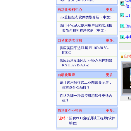
we
修,
自动化资料中心
更多..
E
·
ifix监控组态软件类型介绍（中文）
·
西门子WinCC使用用户归档实现报
R
表简介和和程序实例（中文）
丰
自动化供求信息
更多..
·
供应美国平达EL屏 EL160.80.50-
ETCC
自
·
供应台湾ATEN宏正牌KVM控制器
KN1132VB-AX-Z
自动化调查
更多..
·
设计选用触摸式工业图形显示屏，
你首选什么品牌？
·
你认为哪一种监控组态软件更适合
E
你？
自动化企业招聘
更多..
诚聘：
招聘PLC编程调试工程师(软件
编程)