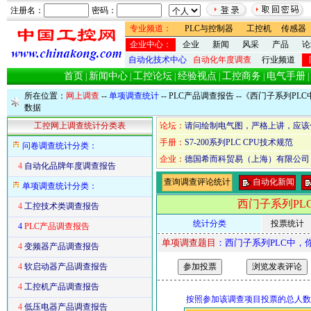
注册名：
密码：
专业频道：
PLC与控制器
工控机
传感器
企业中心：
企业
新闻
风采
产品
论
自动化技术中心
自动化年度调查
行业频道
首页
新闻中心
工控论坛
经验视点
工控商务
电气手册
|
|
|
|
|
|
所在位置：
网上调查
--
单项调查统计
--
PLC产品调查报告
--《西门子系列PL
数据
工控网上调查统计分类表
论坛：
请问绘制电气图，严格上讲，应该
手册：
S7-200系列PLC CPU技术规范
问卷调查统计分类：
企业：
德国希而科贸易（上海）有限公司
4
自动化品牌年度调查报告
查询调查评论统计
自动化新闻
单项调查统计分类：
西门子系列PL
4
工控技术类调查报告
统计分类
投票统计
4
PLC产品调查报告
单项调查题目
：西门子系列PLC中，
4
变频器产品调查报告
4
软启动器产品调查报告
4
工控机产品调查报告
按照参加该调查项目投票的总人数
4
低压电器产品调查报告