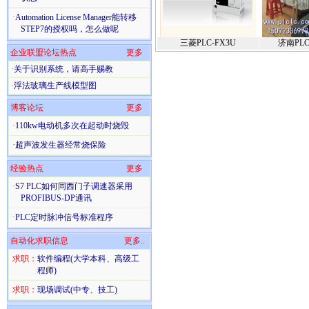
·
Automation License Manager能转移
STEP7的授权吗，怎么做呢
三菱PLC-FX3U
济南PL
企业联盟论坛热点
更多
·
关于识别系统，请高手赐教
·
浮法玻璃生产线模型图
博客论坛
更多
·
110kw电动机多次在起动时烧毁
·
超声波发生器经常烧保险
经验热点
更多
·
S7 PLC如何同西门子调速器采用
PROFIBUS-DP通讯
·
PLC定时脉冲信号标准程序
自动化求职信息
更多..
求职：
软件编程(大学本科、高级工
程师)
求职：
现场调试(中专、技工)