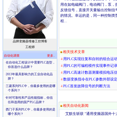
用在如电磁阀门，电动阀门，泵，
反馈信号，直接开关量输出控制信
的情况。幸运的是，同一种控制类
程...
品牌变频器维修工控博客
工程师
相关技术文章
自动化调查
更多..
用PLC实现往复和自转的组合运
4
·
在自动化工程设计中需要PLC选型，
用PLC的可编程模件实现事件记
4
你首选什么品牌？
用PLC高速计数器测量模拟电压
4
·
2013年最具影响力的工业自动化品
牌？
数据变换指令在PLC参数外部设
4
·
三菱系列PLC中，你最多使用的是哪
PLC首发故障信号的判断方法
4
个系列？
·
针对可靠性和产品性能指标，你信
任和选用的国产PLC品牌？
相关自动化新闻
·
西门子系列PLC中，你最多使用的是
艾默生斩获 “通用变频器国外十
哪个系列？
·