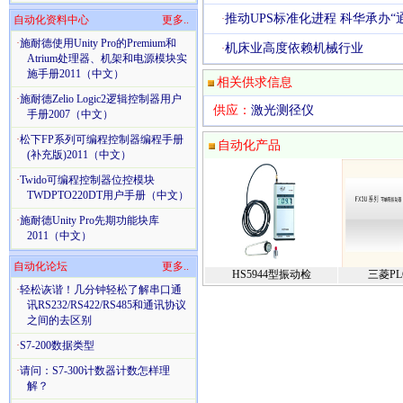
推动UPS标准化进程 科华承办“
·
自动化资料中心
更多..
·
施耐德使用Unity Pro的Premium和
机床业高度依赖机械行业
·
Atrium处理器、机架和电源模块实
施手册2011（中文）
相关供求信息
·
施耐德Zelio Logic2逻辑控制器用户
供应：
激光测径仪
手册2007（中文）
·
松下FP系列可编程控制器编程手册
自动化产品
(补充版)2011（中文）
·
Twido可编程控制器位控模块
TWDPTO220DT用户手册（中文）
·
施耐德Unity Pro先期功能块库
2011（中文）
自动化论坛
更多..
HS5944型振动检
三菱PL
·
轻松诙谐！几分钟轻松了解串口通
讯RS232/RS422/RS485和通讯协议
之间的去区别
·
S7-200数据类型
·
请问：S7-300计数器计数怎样理
解？