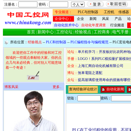
注册名：
密码：
专业频道：
PLC与控制器
工控机
传感器
企业中心：
企业
新闻
风采
产品
论
自动化技术中心
自动化年度调查
行业频道
首页
新闻中心
工控论坛
经验视点
工控商务
电气手册
|
|
|
|
|
|
所在位置：
经验视点
--
PLC和控制器
--
PLC编程指令与编程规范
-- PLC宏
论坛：
单片机学习：开发板好比农民种地
欢迎把你工作中的经验和对工控
领域的一些观点奉献给大家。你的点
手册：
LOGO！系列PLC模拟量扩展模块
点几句未必经典，但对别人可能意味
企业：
上海汇阁自动化机械有限公司
着一个奇迹！
博坛：
煞車電阻之選配
企坛：
提高玻璃窑使用寿命的措施有哪些
博客风采
更多..
查询经验评论统计
自动化新闻
登陆：
密码：
PLC在工业过程中的应用，不可