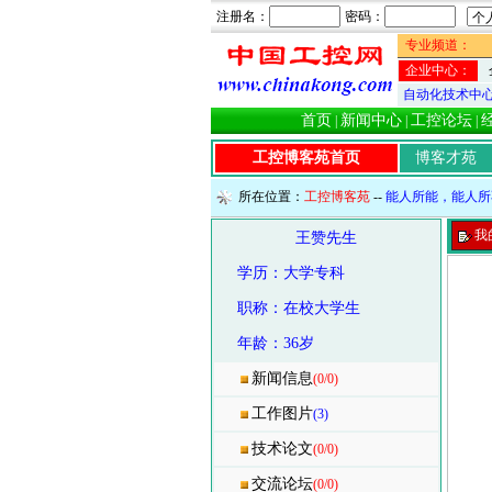
注册名：
密码：
专业频道：
企业中心：
自动化技术中
首页
新闻中心
工控论坛
|
|
|
工控博客苑首页
博客才苑
所在位置：
工控博客苑
--
能人所能，能人所
我
王赞先生
学历：大学专科
职称：在校大学生
年龄：36岁
新闻信息
(0/0)
工作图片
(3)
技术论文
(0/0)
交流论坛
(0/0)