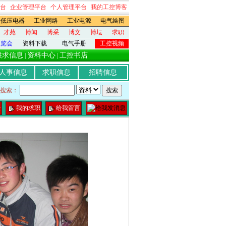
台
企业管理平台
个人管理平台
我的工控博客
低压电器
工业网络
工业电源
电气绘图
才苑
博闻
博采
博文
博坛
求职
展览会
资料下载
电气手册
工控视频
供求信息
资料中心
工控书店
|
|
人事信息
求职信息
招聘信息
搜索：
坛
我的求职
给我留言