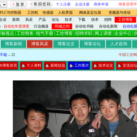
个人注册
企业注册
商务申请
商务管理平
PLC与控制器
工控机
传感器
人机界面
阀体及定位器
变频器与传动
企业
新闻
风采
产品
论坛
技术
下载
供求
招聘
工控博客
心
自动化年度调查
行业频道
同城之间
自动化书籍
自动化新闻
自动化
经验视点
工控商务
电气手册
工控博客
招聘求职
网上调查
企业中心
|
|
|
|
|
|
|
博客新闻
博客风采
博客论文
博客论坛
人才咨询
不能
-- 22
中国工控网
的博客首页
个人资料
新闻信息
工作图片
技术论文
交流论