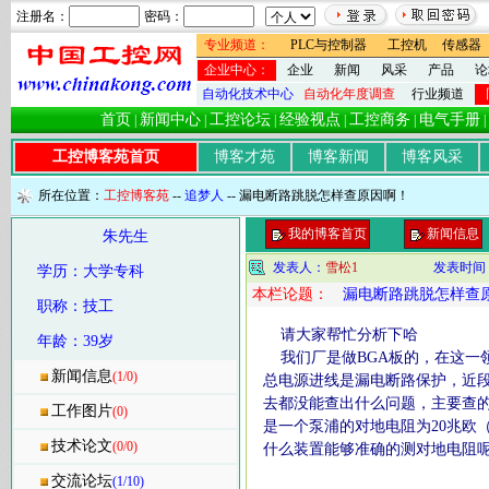
注册名：
密码：
专业频道：
PLC与控制器
工控机
传感器
企业中心：
企业
新闻
风采
产品
论
自动化技术中心
自动化年度调查
行业频道
首页
新闻中心
工控论坛
经验视点
工控商务
电气手册
|
|
|
|
|
|
工控博客苑首页
博客才苑
博客新闻
博客风采
所在位置：
工控博客苑
--
追梦人
-- 漏电断路跳脱怎样查原因啊！
我的博客首页
新闻信息
朱先生
发表人：
雪松1
发表时间
学历：大学专科
本栏论题：
漏电断路跳脱怎样查
职称：技工
请大家帮忙分析下哈
年龄：39岁
我们厂是做BGA板的，在这一
新闻信息
(1/0)
总电源进线是漏电断路保护，近
去都没能查出什么问题，主要查
工作图片
(0)
是一个泵浦的对地电阻为20兆欧
技术论文
(0/0)
什么装置能够准确的测对地电阻
交流论坛
(1/10)