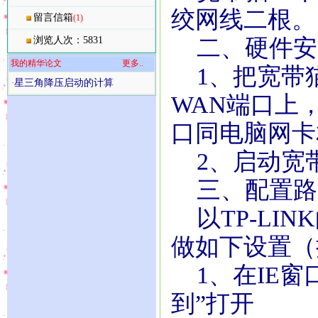
绞网线二根。
留言信箱
(1)
浏览人次：5831
二、硬件安
我的精华论文
更多..
1、把宽带
星三角降压启动的计算
·
WAN端口上
口同电脑网卡
2、启动宽
三、配置路
以TP-LIN
做如下设置（
1、在IE窗口地
到”打开