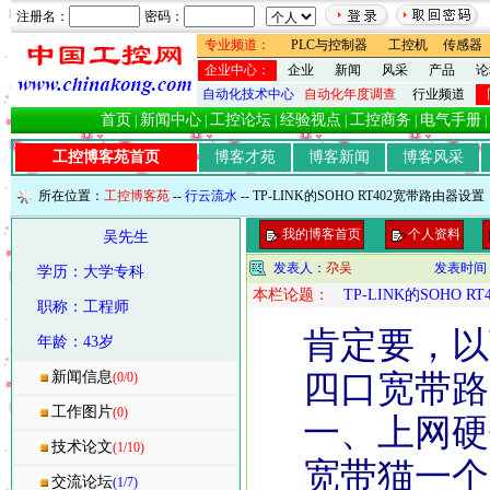
注册名：
密码：
专业频道：
PLC与控制器
工控机
传感器
企业中心：
企业
新闻
风采
产品
论
自动化技术中心
自动化年度调查
行业频道
首页
新闻中心
工控论坛
经验视点
工控商务
电气手册
|
|
|
|
|
|
工控博客苑首页
博客才苑
博客新闻
博客风采
所在位置：
工控博客苑
--
行云流水
-- TP-LINK的SOHO RT402宽带路由器设置
我的博客首页
个人资料
吴先生
发表人：
尕吴
发表时间
学历：大学专科
本栏论题：
TP-LINK的SOHO 
职称：工程师
肯定要，以
年龄：43岁
新闻信息
四口宽带路
(0/0)
工作图片
(0)
一、上网硬
技术论文
(1/10)
宽带猫一个
交流论坛
(1/7)