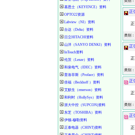
类别：
基恩士（KEYENCE）资料
正
OPTO22资源
Labview（NI）资料
正弦
台达（Delta）资料
类别：
日立HITACHI资料
山洋（SANYO DENKI）资料
正
InTouch资料
正弦
伦茨（Lenze）资料
和泉电气（IDEC）资料
类别：
普洛菲斯（Proface）资料
正
倍福（Beckhoff ）资料
艾默生（emerson）资料
正弦
和利时（HollySys）资料
类别：
浙大中控（SUPCON)资料
东芝（TOSHIBA）资料
正
伊顿-穆勒资料
正泰电器（CHINT)资料
正弦