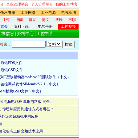
台
企业管理平台
个人管理平台
我的工控博客
低压电器
工业网络
工业电源
电气绘图
才苑
博闻
博采
博文
博坛
求职
展览会
资料下载
电气手册
工控视频
供求信息
资料中心
工控书店
|
|
搜索：
通讯EDS文件
通讯GSD文件
列C型软起动器modscan32测试软件（中文）.
控调试软件SlMonitorV2.1（中文）
OMM模块GSD文件（中文）
CB 高频电路板 厚铜电路板 沉金.
，你经常应用到通信方式有哪些？
轴承外滚道超精机中的应用
造
钢化玻璃上的变频技术应用