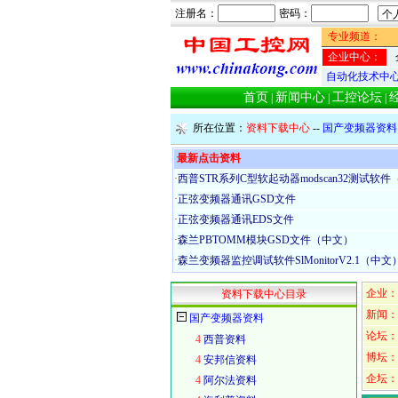
注册名：
密码：
专业频道：
企业中心：
自动化技术中
首页
新闻中心
工控论坛
|
|
|
所在位置：
资料下载中心
--
国产变频器资料
最新点击资料
·
西普STR系列C型软起动器modscan32测试软件
·
正弦变频器通讯GSD文件
·
正弦变频器通讯EDS文件
·
森兰PBTOMM模块GSD文件（中文）
·
森兰变频器监控调试软件SlMonitorV2.1（中文
企业：
资料下载中心目录
新闻：
国产变频器资料
论坛：
4
西普资料
博坛：
4
安邦信资料
企坛：
4
阿尔法资料