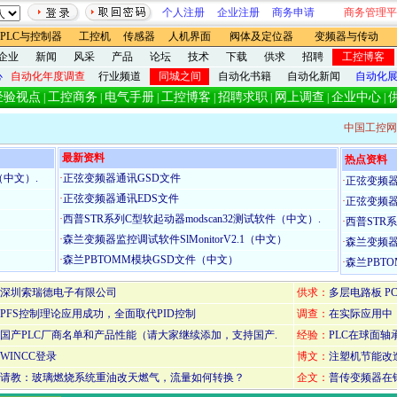
个人注册
企业注册
商务申请
商务管理平
PLC与控制器
工控机
传感器
人机界面
阀体及定位器
变频器与传动
企业
新闻
风采
产品
论坛
技术
下载
供求
招聘
工控博客
心
自动化年度调查
行业频道
同城之间
自动化书籍
自动化新闻
自动化
经验视点
工控商务
电气手册
工控博客
招聘求职
网上调查
企业中心
|
|
|
|
|
|
|
中国工控网
最新资料
热点资料
（中文）.
·
正弦变频器通讯GSD文件
·
正弦变频器
·
正弦变频器通讯EDS文件
·
正弦变频器
·
西普STR系列C型软起动器modscan32测试软件（中文）.
·
西普STR系
·
森兰变频器监控调试软件SlMonitorV2.1（中文）
·
森兰变频器监
）
·
森兰PBTOMM模块GSD文件（中文）
·
森兰PBT
深圳索瑞德电子有限公司
供求：
多层电路板 P
PFS控制理论应用成功，全面取代PID控制
调查：
在实际应用中
国产PLC厂商名单和产品性能（请大家继续添加，支持国产.
经验：
PLC在球面
WINCC登录
博文：
注塑机节能改
请教：玻璃燃烧系统重油改天燃气，流量如何转换？
企文：
普传变频器在