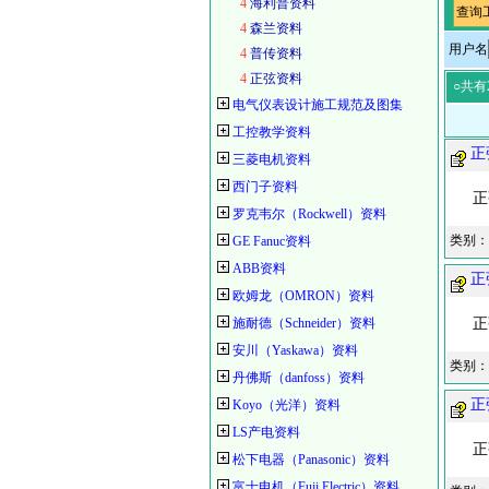
4
海利普资料
查询
4
森兰资料
用户名
4
普传资料
4
正弦资料
○共有
电气仪表设计施工规范及图集
工控教学资料
正
三菱电机资料
西门子资料
正弦
罗克韦尔（Rockwell）资料
类别：
GE Fanuc资料
ABB资料
正
欧姆龙（OMRON）资料
施耐德（Schneider）资料
正弦
安川（Yaskawa）资料
类别：
丹佛斯（danfoss）资料
正
Koyo（光洋）资料
LS产电资料
正弦
松下电器（Panasonic）资料
富士电机（Fuji Electric）资料