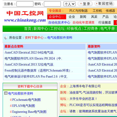
注册名：
密码：
专业频道：
PLC与控制器
工控机
传感器
企业中心：
企业
新闻
风采
产品
论
自动化技术中心
自动化年度调查
行业频道
首页
新闻中心
工控论坛
经验视点
工控商务
电气手册
|
|
|
|
|
|
所在位置：
资料下载中心
--
电气绘图软件资料
最新点击资料
最新资料
·
AutoCAD Electrical 2022 64位电气设.
·
电气制图软件EPLAN Elect
·
电气制图软件EPLAN Electric P8 2024（中.
·
电气制图软件EPLAN Ele
·
AutoCAD Electrical 2013 32位电气设.
·
AutoCAD Electrical
·
Festo控制元器件数据库（适用PCSchematic环境）.
·
AutoCAD Electrical
·
电气柜体设计软件EPLAN Pro Panel 2.6（中文.
·
电气制图软件EPLAN Ele
企业：
上海博丰电子有限公司
资料下载中心目录
新闻：
油改煤气-气油混烧控制，浮法玻
电气绘图软件资料
论坛：
大学生毕业的悲哀！
4
PCschematic电气制图
博坛：
PLC300是否可以实现远程网络连
4
EPLAN电气制图
企坛：
请教：玻璃燃烧系统重油改天燃气
4
Engineering Base电气制图