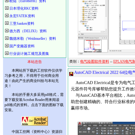
欧陆（Eurotherm）资料
日本理化RKC资料
永宏FATEK资料
三垦Sanken资料
德力西（DELIXI）资料
魏德米勒（Weidmueller）资料
国产变频器资料
行业设计施工规范及图集
类别：
电气绘图软件资料
--
EPLAN电气
本站忠告
本网站所下载的工控软件仅供学
AutoCAD Electrical 202
习参考之用，不得用于任何商业用
途！由此产生的商业纠纷与本站无
AutoCAD Electrical
关！
元器件符号库够帮助您提升工作效
本站的手册大多采用pdf格式，需
与AutoCAD基本平台相比，Aut
要下载安装Acrobat Reader用来阅读
助您创建精确的、符合行业标准的
pdf格式的资料。点击下面的图标下载
赢得市场。
安装。
中国工控网《资料中心》资源归