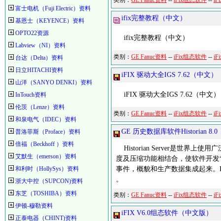
类别：
GE Fanuc资料
--
iFix组态软件
--
iF
富士电机（Fuji Electric）资料
ifix完整教程（中文）
基恩士（KEYENCE）资料
OPTO22资源
ifix完整教程（中文）
Labview（NI）资料
类别：
GE Fanuc资料
--
iFix组态软件
--
iF
台达（Delta）资料
日立HITACHI资料
iFIX 驱动大全IGS 7.62（中文）
山洋（SANYO DENKI）资料
iFIX 驱动大全IGS 7.62（中文）
InTouch资料
伦茨（Lenze）资料
类别：
GE Fanuc资料
--
iFix组态软件
--
iF
和泉电气（IDEC）资料
GE 历史数据库软件Historian 8.0
普洛菲斯（Proface）资料
倍福（Beckhoff ）资料
Historian Server是世界上
艾默生（emerson）资料
度及压缩功能相结合，使软件开发*方便
和利时（HollySys）资料
事件，概貌和生产数据集成起来。His
。
浙大中控（SUPCON)资料
东芝（TOSHIBA）资料
类别：
GE Fanuc资料
--
iFix组态软件
--
iF
伊顿-穆勒资料
iFIX V6.0组态软件（中文版）
正泰电器（CHINT)资料