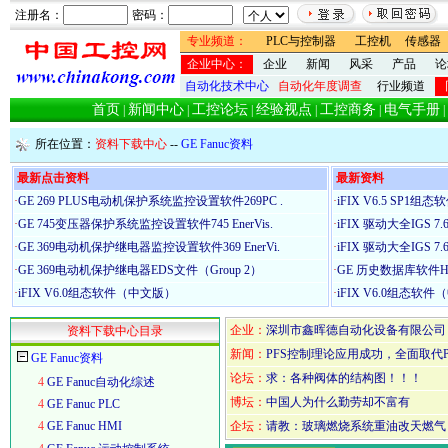
注册名：
密码：
专业频道：
PLC与控制器
工控机
传感器
企业中心：
企业
新闻
风采
产品
论
自动化技术中心
自动化年度调查
行业频道
首页
新闻中心
工控论坛
经验视点
工控商务
电气手册
|
|
|
|
|
|
所在位置：
资料下载中心
--
GE Fanuc资料
最新点击资料
最新资料
·
GE 269 PLUS电动机保护系统监控设置软件269PC .
·
iFIX V6.5 SP1
·
GE 745变压器保护系统监控设置软件745 EnerVis.
·
iFIX 驱动大全IGS 7
·
GE 369电动机保护继电器监控设置软件369 EnerVi.
·
iFIX 驱动大全IGS 7
·
GE 369电动机保护继电器EDS文件（Group 2）
·
GE 历史数据库软件Histo
·
iFIX V6.0组态软件（中文版）
·
iFIX V6.0组态软
企业：
深圳市鑫晖德自动化设备有限公司
资料下载中心目录
新闻：
PFS控制理论应用成功，全面取代P
GE Fanuc资料
论坛：
求：各种阀体的结构图！！！
4
GE Fanuc自动化综述
博坛：
中国人为什么勤劳却不富有
4
GE Fanuc PLC
4
GE Fanuc HMI
企坛：
请教：玻璃燃烧系统重油改天燃气