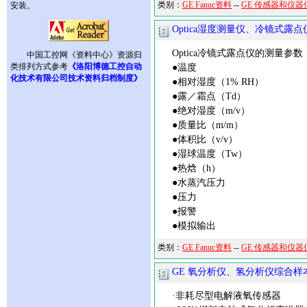
类别：
GE Fanuc资料
--
GE 传感器和仪器
安装。
Optica湿度测量仪、冷镜式露
Optica冷镜式露点仪的测量参数
中国工控网《资料中心》资源归
类排列方式参考
《洛阳博德工控自动
●温度
化技术有限公司技术资料归档制度》
●相对湿度（1% RH）
●露／霜点（Td）
●绝对湿度（m/v）
●质量比（m/m）
●体积比（v/v）
●湿球温度（Tw）
●热焓（h）
●水蒸汽压力
●压力
●报警
●模拟输出
类别：
GE Fanuc资料
--
GE 传感器和仪器
GE 氧分析仪、氢分析仪综合样
·非耗尽型电解液氧传感器