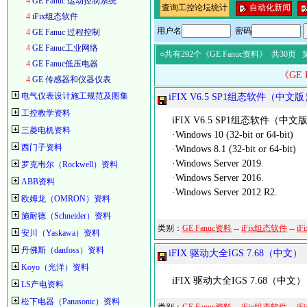
4
GE Fanuc 运动控制系统
查询工控论坛统计
自动化新闻
4
iFix组态软件
用户名
密码
4
GE Fanuc 过程控制
4
GE Fanuc工业网络
○共有292个《GE Fanuc资料》
共30页 
4
GE Fanuc低压电器
《GE
4
GE 传感器和仪器仪表
电气仪表设计施工规范及图集
iFIX V6.5 SP1组态软件（中文
工控教学资料
iFIX V6.5 SP1组态软件（中文
三菱电机资料
·Windows 10 (32-bit or 64-bit)
西门子资料
·Windows 8.1 (32-bit or 64-bit)
·Windows Server 2019.
罗克韦尔（Rockwell）资料
·Windows Server 2016.
ABB资料
·Windows Server 2012 R2.
欧姆龙（OMRON）资料
施耐德（Schneider）资料
类别：
GE Fanuc资料
--
iFix组态软件
--
iF
安川（Yaskawa）资料
丹佛斯（danfoss）资料
iFIX 驱动大全IGS 7.68（中文）
Koyo（光洋）资料
iFIX 驱动大全IGS 7.68（中文）
LS产电资料
松下电器（Panasonic）资料