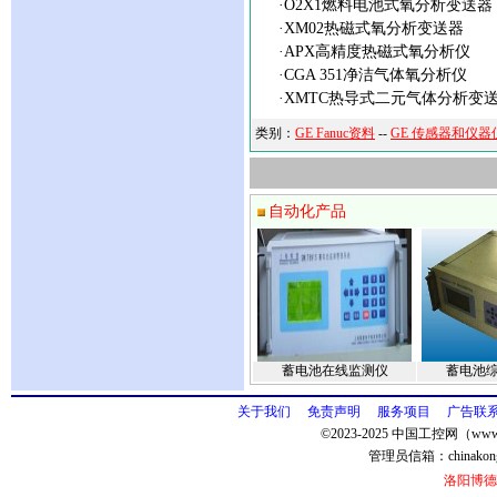
·O2X1燃料电池式氧分析变送器
·XM02热磁式氧分析变送器
·APX高精度热磁式氧分析仪
·CGA 351净洁气体氧分析仪
·XMTC热导式二元气体分析变
类别：
GE Fanuc资料
--
GE 传感器和仪器
自动化产品
蓄电池在线监测仪
蓄电池
关于我们
免责声明
服务项目
广告联
©2023-2025 中国工控网（www.
管理员信箱：
chinako
洛阳博德