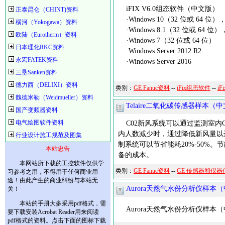
iFIX V6.0组态软件（中文版）
正泰昆仑（CHINT)资料
·Windows 10（32 位或 64
横河（Yokogawa）资料
·Windows 8.1（32 位或 64
欧陆（Eurotherm）资料
·Windows 7（32 位或 64 位）
日本理化RKC资料
·Windows Server 2012 R2
永宏FATEK资料
·Windows Server 2016
三垦Sanken资料
德力西（DELIXI）资料
类别：
GE Fanuc资料
--
iFix组态软件
--
iF
魏德米勒（Weidmueller）资料
Telaire二氧化碳传感器样本（
国产变频器资料
电气绘图软件资料
C02新风系统可以通过监测室内
内人数减少时，通过降低新风量以
行业设计施工规范及图集
制系统可以节省能耗20%-50%。
本站忠告
备的成本。
本网站所下载的工控软件仅供学
类别：
GE Fanuc资料
--
GE 传感器和仪器
习参考之用，不得用于任何商业用
途！由此产生的商业纠纷与本站无
Aurora天然气水份分析仪样本
关！
本站的手册大多采用pdf格式，需
Aurora天然气水份分析仪样本
要下载安装Acrobat Reader用来阅读
pdf格式的资料。点击下面的图标下载