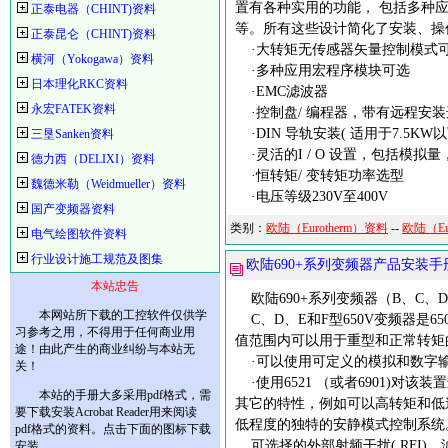
置有各种实用的功能， 包括多种应
正泰电器（CHINT)资料
等。所有这些设计简化了安装、操
正泰昆仑（CHINT)资料
·大转矩无传感器矢量控制模式
横河（Yokogawa）资料
·多种应用宏程序模块可选
日本理化RKC资料
·EMC滤波器
永宏FATEK资料
·控制盘/ 编程器，带有远程安装
·DIN 导轨安装( 适用于7.5K
三垦Sanken资料
·灵活的I / O 设置，包括模拟
德力西（DELIXI）资料
·恒转矩/ 变转矩功率选型
魏德米勒（Weidmueller）资料
·电压等级230V至400V
国产变频器资料
类别：
欧陆（Eurotherm）资料
--
欧陆（Eu
电气绘图软件资料
行业设计施工规范及图集
欧陆690+系列变频器产品安装
本站忠告
欧陆690+系列变频器（B、C、
本网站所下载的工控软件仅供学
C、D、E和F型650V变频器是
习参考之用，不得用于任何商业用
值范围内可以用于重型和正常转矩
途！由此产生的商业纠纷与本站无
·可以使用可定义的模拟和数字输
关！
·使用6521 （或者6901)
本站的手册大多采用pdf格式，需
其它的特性，例如可以高转矩和低
要下载安装Acrobat Reader用来阅读
低程度的独特的安静模式控制系统
pdf格式的资料。点击下面的图标下载
可选择的外部射频干扰( RFI)，
安装。