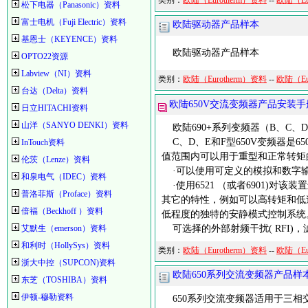
类别：
欧陆（Eurotherm）资料
--
欧陆（Eu
松下电器（Panasonic）资料
富士电机（Fuji Electric）资料
欧陆驱动器产品样本
基恩士（KEYENCE）资料
欧陆驱动器产品样本
OPTO22资源
Labview（NI）资料
类别：
欧陆（Eurotherm）资料
--
欧陆（Eu
台达（Delta）资料
欧陆650V交流变频器产品安装
日立HITACHI资料
山洋（SANYO DENKI）资料
欧陆690+系列变频器（B、C、
C、D、E和F型650V变频器是
InTouch资料
值范围内可以用于重型和正常转矩
伦茨（Lenze）资料
·可以使用可定义的模拟和数字输
和泉电气（IDEC）资料
·使用6521 （或者6901)
普洛菲斯（Proface）资料
其它的特性，例如可以高转矩和低
倍福（Beckhoff ）资料
低程度的独特的安静模式控制系统
艾默生（emerson）资料
可选择的外部射频干扰( RFI)，
和利时（HollySys）资料
类别：
欧陆（Eurotherm）资料
--
欧陆（Eu
浙大中控（SUPCON)资料
欧陆650系列交流变频器产品样
东芝（TOSHIBA）资料
伊顿-穆勒资料
650系列交流变频器适用于三相交流