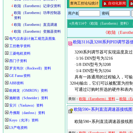
查询工控论坛统计
自动化新闻
4
欧陆（Eurotherm）记录仪资料
欧陆（Eurotherm）功率控制器
用户名
密码
4
资料
○共有114个《欧陆（Eurotherm）资料》
4
欧陆（Eurotherm）直流调速
4
欧陆（Eurotherm）变频器资料
《欧陆（Eurot
电气仪表设计施工规范及图集
欧陆3116及3200系列PID调节
工控教学资料
3200系列调节器可实现温度及过
三菱电机资料
·1/16 DIN型号为3216
西门子资料
·1/8 DIN型号为3208
罗克韦尔（Rockwell）资料
·1/4 DIN型号为3204
GE Fanuc资料
具有一路通用的过程输入，可输入各
ABB资料
3204)输出，它们可以被配置为
可通过订购时所选的硬件和表内
欧姆龙（OMRON）资料
施耐德（Schneider）资料
类别：
欧陆（Eurotherm）资料
--
欧陆（Eu
安川（Yaskawa）资料
欧陆590+系列直流调速器接线图
丹佛斯（danfoss）资料
Koyo（光洋）资料
欧陆590+系列直流调速器接线图
LS产电资料