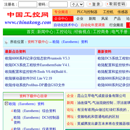
注册名：
密码：
专业频道：
PLC与控制器
工控机
传感器
企业中心：
企业
新闻
风采
产品
论
自动化技术中心
自动化年度调查
行业频道
首页
新闻中心
工控论坛
经验视点
工控商务
电气手册
|
|
|
|
|
|
所在位置：
资料下载中心
--
欧陆（Eurotherm）资料
最新点击资料
最新资料
·
欧陆6000系列记录仪组态软件runtools V5.3
·
欧陆DCS系统工程软件Euro
·
欧陆DCS系统工程软件EurothermSuite V4.1.
·
欧陆配置和监控软件iTools 
·
欧陆配置和监控软件iTools V6.44(Build 6..
·
欧陆配置和监控软件iTools 
·
欧陆驱动器软件DSE Lite V2.19
·
欧陆6000系列记录
·
欧陆传动系统Profibus-DP通信GSD文件
·
欧陆6000系列记录仪组态软
企业：
昆山立早电气成套设备有限公司
资料下载中心目录
新闻：
油改煤气-气油混烧控制，浮法玻
欧陆（Eurotherm）资料
论坛：
有没有谁用plc做过红绿灯系统的，h
4
欧陆（Eurotherm）综合资料
博坛：
变频电机和普通电机的区别
欧陆（Eurotherm）DCS控制器
4
资料
企坛：
英威腾发出豪言未来将在变频器领
4
欧陆（Eurotherm）仪表资料