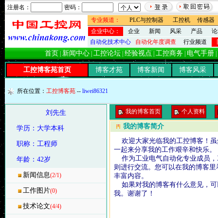
注册名：
密码：
专业频道：
PLC与控制器
工控机
传感器
企业中心：
企业
新闻
风采
产品
论
自动化技术中心
自动化年度调查
行业频道
首页
新闻中心
工控论坛
经验视点
工控商务
电气手册
|
|
|
|
|
|
工控博客苑首页
博客才苑
博客新闻
博客风采
所在位置：
工控博客苑
--
liwei86321
我的博客首页
个人资料
刘先生
我的博客简介
学历：大学本科
欢迎大家光临我的工控博客！虽
职称：工程师
一起来分享我的工作艰辛和快乐。
作为工业电气自动化专业成员，衷
年龄：42岁
则进行交流。您可以在我的博客里
新闻信息
(2/1)
丰富内容。
如果对我的博客有什么意见，可以
工作图片
(0)
我。谢谢了！
博客主
技术论文
(4/4)