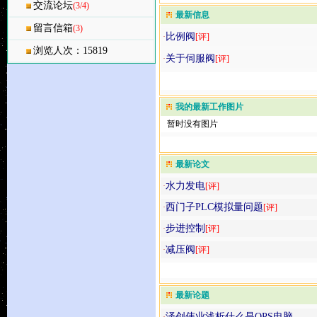
交流论坛
(3/4)
最新信息
留言信箱
(3)
比例阀
·
[评]
浏览人次：15819
关于伺服阀
·
[评]
我的最新工作图片
暂时没有图片
最新论文
水力发电
·
[评]
西门子PLC模拟量问题
·
[评]
步进控制
·
[评]
减压阀
·
[评]
最新论题
泽创伟业浅析什么是OPS电脑