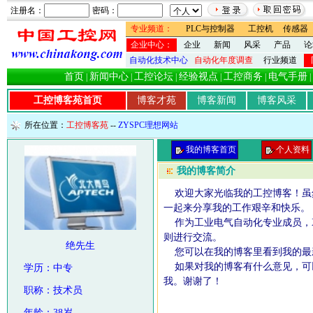
注册名：
密码：
专业频道：
PLC与控制器
工控机
传感器
企业中心：
企业
新闻
风采
产品
论
自动化技术中心
自动化年度调查
行业频道
首页
新闻中心
工控论坛
经验视点
工控商务
电气手册
|
|
|
|
|
|
工控博客苑首页
博客才苑
博客新闻
博客风采
所在位置：
工控博客苑
--
ZYSPC理想网站
我的博客首页
个人资料
我的博客简介
欢迎大家光临我的工控博客！虽
一起来分享我的工作艰辛和快乐。
作为工业电气自动化专业成员，衷
则进行交流。
绝先生
您可以在我的博客里看到我的最
如果对我的博客有什么意见，可以
学历：中专
我。谢谢了！
职称：技术员
本站主
年龄：38岁