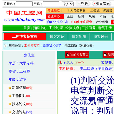
注册名：
密码：
专业频道：
PLC与控制器
工控机
传感器
企业中心：
企业
新闻
风采
产品
论
自动化技术中心
自动化年度调查
行业频道
首页
新闻中心
工控论坛
经验视点
工控商务
电气手册
|
|
|
|
|
|
工控博客苑首页
博客才苑
博客新闻
博客风采
所在位置：
工控博客苑
--
反正我相信了
-- 电工口诀（测量仪表）
我的博客首页
新闻
焦先生
发表人：
jbo777
发表时间
学历：大学专科
本栏论题：
电工口诀（测量仪表
职称：工程师
(1)判断交
年龄：57岁
新闻信息
电笔判断交
(0/0)
工作图片
(0)
交流氖管通
技术论文
(0/0)
说明：判别交
交流论坛
(5/7)