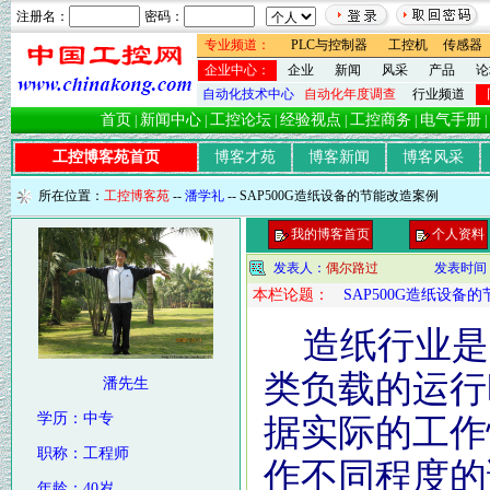
注册名：
密码：
专业频道：
PLC与控制器
工控机
传感器
企业中心：
企业
新闻
风采
产品
论
自动化技术中心
自动化年度调查
行业频道
首页
新闻中心
工控论坛
经验视点
工控商务
电气手册
|
|
|
|
|
|
工控博客苑首页
博客才苑
博客新闻
博客风采
所在位置：
工控博客苑
--
潘学礼
-- SAP500G造纸设备的节能改造案例
我的博客首页
个人资料
发表人：
偶尔路过
发表时间
本栏论题：
SAP500G造纸设备
造纸行业是
类负载的运行
潘先生
学历：中专
据实际的工作
职称：工程师
作不同程度的
年龄：40岁