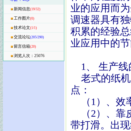
业的应用而为
新闻信息
(19/32)
调速器具有独
工作图片
(0)
技术论文
(1/1)
积累的经验总
交流论坛
(205/290)
业应用中的节
留言信箱
(20)
浏览人次：25076
1、 生产线
老式的纸机
点：
（1）、效率
（2）、靠
带打滑。出现