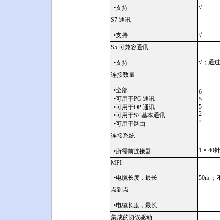
√
•支持
S7 通讯
√
•支持
S5 可兼容通讯
√；通过
•支持
连接数量
•全部
6
•可用于PG 通讯
5
5
•可用于OP 通讯
2
•可用于S7 基本通讯
×
•可用于路由
连接系统
1 × 40
•所需前连接器
MPI
•电缆长度，最长
50m 
点到点
•电缆长度，最长
集成的协议驱动