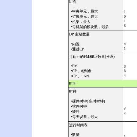
组态
•中央单元，最大
1
•扩展单元，最大
0
1
•机架，最大
8
•每机架的模块数，最多
DP 主站数量
•内置
×
1
•通过CP
可运行的FM和CP数量(推荐)
•FM
8
•CP，点到点
8
4
•CP， LAN
时间
时钟
•硬件时钟( 实时时钟)
•软件时钟
√
•缓冲
×
•每天误差，最大
运行时间表
•数量
1