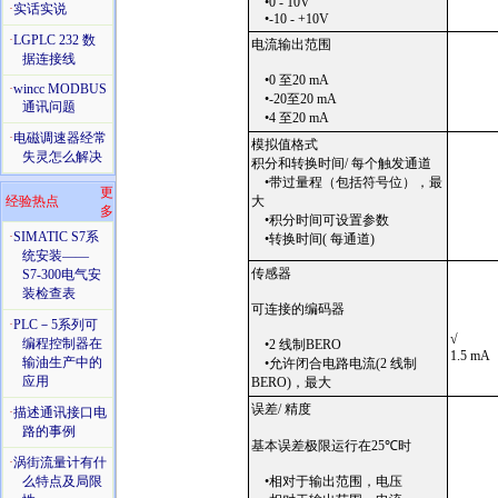
•0 - 10V
·
实话实说
•-10 - +10V
·
LGPLC 232 数
电流输出范围
据连接线
•0 至20 mA
·
wincc MODBUS
•-20至20 mA
通讯问题
•4 至20 mA
·
电磁调速器经常
模拟值格式
失灵怎么解决
积分和转换时间/ 每个触发通道
•带过量程（包括符号位），最
更
经验热点
大
多
•积分时间可设置参数
·
SIMATIC S7系
•转换时间( 每通道)
统安装——
传感器
S7-300电气安
装检查表
可连接的编码器
·
PLC－5系列可
√
编程控制器在
•2 线制BERO
1.5 mA
输油生产中的
•允许闭合电路电流(2 线制
应用
BERO)，最大
误差/ 精度
·
描述通讯接口电
路的事例
基本误差极限运行在25
℃
时
·
涡街流量计有什
么特点及局限
•相对于输出范围，电压