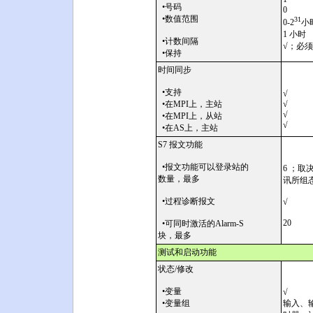
•号码
0
•数值范围
31
0-2
小
1 小时
•计数间隔
√；必
•保持
时间同步
•支持
√
•在MPI上，主站
√
√
•在MPI上，从站
√
•在AS上，主站
S7 报文功能
•报文功能可以登录站的
6 ；取
数量，最多
讯所组
•过程诊断报文
√
20
•可同时激活的Alarm-S
块，最多
测试和启动功能
状态/修改
•变量
√
•变量组
输入、