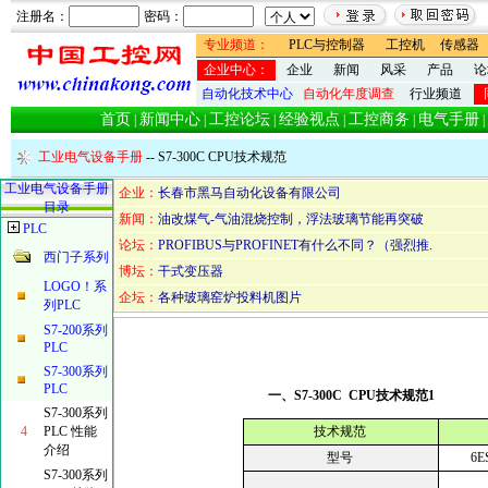
注册名：
密码：
专业频道：
PLC与控制器
工控机
传感器
企业中心：
企业
新闻
风采
产品
论
自动化技术中心
自动化年度调查
行业频道
首页
新闻中心
工控论坛
经验视点
工控商务
电气手册
|
|
|
|
|
|
工业电气设备手册
-- S7-300C CPU技术规范
工业电气设备手册
企业：
长春市黑马自动化设备有限公司
目录
新闻：
油改煤气-气油混烧控制，浮法玻璃节能再突破
PLC
论坛：
PROFIBUS与PROFINET有什么不同？（强烈推.
西门子系列
博坛：
干式变压器
LOGO！系
企坛：
各种玻璃窑炉投料机图片
列PLC
S7-200系列
PLC
S7-300系列
PLC
一、S7-300C CPU技术规范1
S7-300系列
4
PLC 性能
技术规范
介绍
型号
6E
S7-300系列