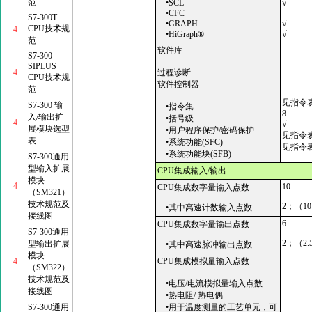
范
•SCL
√
•CFC
S7-300T
•GRAPH
√
CPU技术规
4
•HiGraph®
√
范
软件库
S7-300
SIPLUS
4
过程诊断
CPU技术规
软件控制器
范
见指令
S7-300 输
•指令集
8
入/输出扩
•括号级
4
√
展模块选型
•用户程序保护/密码保护
见指令
表
•系统功能(SFC)
见指令
•系统功能块(SFB)
S7-300通用
型输入扩展
CPU集成输入/输出
模块
4
10
CPU集成数字量输入点数
（SM321）
技术规范及
2；（10
•其中高速计数输入点数
接线图
6
CPU集成数字量输出点数
S7-300通用
2；（2.
型输出扩展
•其中高速脉冲输出点数
模块
4
CPU集成模拟量输入点数
（SM322）
技术规范及
•电压/电流模拟量输入点数
接线图
•热电阻/ 热电偶
S7-300通用
•用于温度测量的工艺单元，可