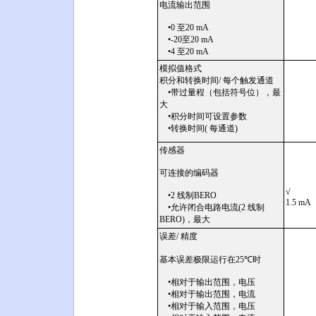
电流输出范围
•0 至20 mA
•-20至20 mA
•4 至20 mA
模拟值格式
积分和转换时间/ 每个触发通道
•带过量程（包括符号位），最
大
•积分时间可设置参数
•转换时间( 每通道)
传感器
可连接的编码器
√
•2 线制BERO
1.5 mA
•允许闭合电路电流(2 线制
BERO)，最大
误差/ 精度
基本误差极限运行在25
℃
时
•相对于输出范围，电压
•相对于输出范围，电流
•相对于输入范围，电压