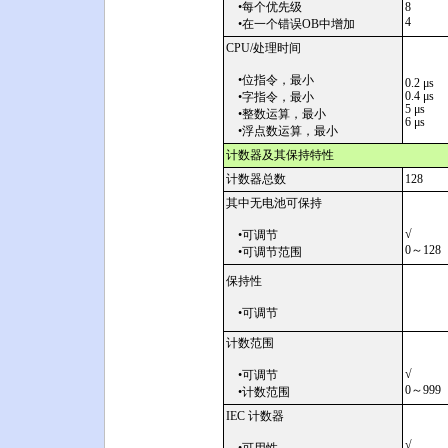
•每个优先级
8
4
•在一个错误OB中增加
CPU/处理时间
•位指令，最小
0.2 μs
0.4 μs
•字指令，最小
5 μs
•整数运算，最小
6 μs
•浮点数运算，最小
计数器及其保持特性
计数器总数
128
其中无电池可保持
√
•可调节
0～128
•可调节范围
保持性
•可调节
计数范围
√
•可调节
0～999
•计数范围
IEC 计数器
√