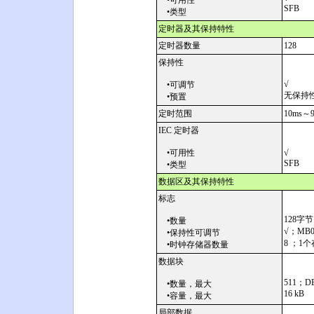
•可用性
SFB
•类型
定时器及其保持特性
定时器数量
128
保持性
√
•可调节
无保持
•预置
定时范围
10ms～9
IEC 定时器
•可用性
√
SFB
•类型
数据区及其保持特性
标志
128字节
•数量
√；MB0 
•保持性可调节
8 ；1
•时钟存储器数量
数据块
511；DB
•数量，最大
16 kB
•容量，最大
局部数据