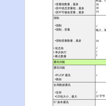
时器、
•变量组数量，最多
30
30
•其中状态变量组，最多
14
•其中可修改变量，最多
强制
•强制
√
•强制，变量
输入，
•强制变量数量，最多
10
√
• 状态块
√
• 单步执行
2
• 断点数量
通讯功能
通讯功能
•PG/OP 通讯
√
•路由
全局数据通讯
√
•支持
22 字节
•GD包大小，最大
S7 基本通讯