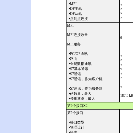
•MPI
√
•DP主站
×
×
•DP从站
×
•点到点连接
MPI
MPI连接数量
6
MPI服务
•PG/OP通讯
√
•路由
×
•全局数据通讯
√
•S7基本通讯
√
√
•S7通讯
×
•S7通讯，作为客户机
√
•S7通讯，作为服务器
•站数量，最大
187.5 kB
•传输速率，最大
第2个接口X2
第2个接口
•接口类型
•物理设计
•隔离