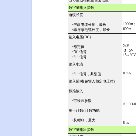
CPU集成模拟量输出点数
数字量输入参数
电缆长度
1000
•屏蔽电缆长度，最长
600m
•非屏蔽电缆长度，最长
输入电压(DC)
24V
•额定值
-3 - 5V
•"0" 信号
15 - 30
•"1" 信号
输入电流
8 mA
•"1" 信号，典型值
输入延时(在输入额定电压时)
标准输入
•可设置参数
√；0.1/0
用于计数/ 计数功能
•从0到1，最大
8 μs
数字量输出参数