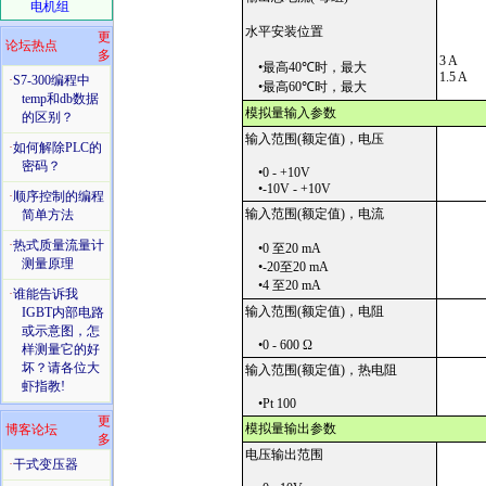
电机组
水平安装位置
更
论坛热点
多
3 A
•最高40
℃
时，最大
1.5 A
·
S7-300编程中
•最高60
℃
时，最大
temp和db数据
模拟量输入参数
的区别？
输入范围(额定值)，电压
·
如何解除PLC的
密码？
•0 - +10V
•-10V - +10V
·
顺序控制的编程
输入范围(额定值)，电流
简单方法
·
热式质量流量计
•0 至20 mA
测量原理
•-20至20 mA
•4 至20 mA
·
谁能告诉我
输入范围(额定值)，电阻
IGBT内部电路
或示意图，怎
•0 - 600 Ω
样测量它的好
坏？请各位大
输入范围(额定值)，热电阻
虾指教!
•Pt 100
更
模拟量输出参数
博客论坛
多
电压输出范围
·
干式变压器