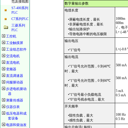
范及接线图
数字量输出参数
S7-400系列
电缆长度
PLC
1000m
C7系列PLC
•屏蔽电缆长度，最长
600m
•非屏蔽电缆长度，最长
三菱系列
√，电
•输出短路保护
PLC
L+ (-48 
•导致电路中断的电压极限
工控机
输出电压
工业触摸屏
L+(-0.8 
工业组态软件
•“1”信号
交流电机
输出电流
直流电机
500 mA
•“1”信号允许范围，0 到40
℃
变频器
时，最大
直流调速器
500 mA
•“1”信号允许范围，0 到60
℃
伺服驱动器
时，最大
步进电机驱动
5 mA
器
•“1”信号最小负载电流
0.5 mA
•“0”信号残余电流，最大
测量传感器
开关频率
仪器仪表
低压电器和成
100 Hz
•阻性负载，最大
套设备
0.5 Hz
•感性负载，最大
电源和柴油发
输出总电流( 每组)