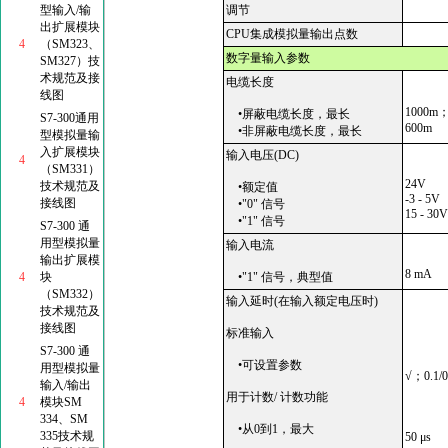
型输入/输
调节
出扩展模块
CPU集成模拟量输出点数
4
（SM323、
数字量输入参数
SM327）技
术规范及接
电缆长度
线图
1000
•屏蔽电缆长度，最长
S7-300通用
600m
•非屏蔽电缆长度，最长
型模拟量输
入扩展模块
输入电压(DC)
4
（SM331）
24V
技术规范及
•额定值
-3 - 5V
接线图
•"0" 信号
15 - 30
•"1" 信号
S7-300 通
用型模拟量
输入电流
输出扩展模
8 mA
4
块
•"1" 信号，典型值
（SM332）
输入延时(在输入额定电压时)
技术规范及
接线图
标准输入
S7-300 通
•可设置参数
用型模拟量
√；0.1/0
输入/输出
用于计数/ 计数功能
4
模块SM
334、SM
•从0到1，最大
335技术规
50 μs