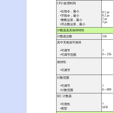
CPU/处理时间
•位指令，最小
0.1 μs
0.2 μs
•字指令，最小
2 μs
•整数运算，最小
3 μs
•浮点数运算，最小
计数器及其保持特性
计数器总数
256
其中无电池可保持
√
•可调节
0～256
•可调节范围
保持性
•可调节
计数范围
√
•可调节
0～999
•计数范围
IEC 计数器
√
•可用性
SFB
•类型