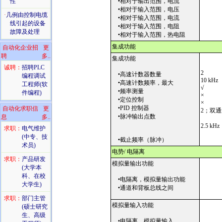
性
•相对于输出范围，电流
•相对于输入范围，电压
·
几例由控制电缆
•相对于输入范围，电流
线引起的设备
•相对于输入范围，电阻
故障及处理
•相对于输入范围，热电阻
集成功能
自动化企业招
更
聘
多..
集成功能
诚聘：
招聘PLC
2
•高速计数器数量
编程调试
10 kHz
•高速计数频率，最大
工程师(软
√
•频率测量
件编程)
×
•定位控制
×
•PID 控制器
自动化求职信
更
2；双通
•脉冲输出点数
息
多..
2.5 kHz
求职：
电气维护
(中专、技
•截止频率（脉冲）
术员)
电势/ 电隔离
求职：
产品研发
模拟量输出功能
(大学本
科、在校
•电隔离，模拟量输出功能
大学生)
•通道和背板总线之间
求职：
部门主管
模拟量输入功能
(硕士研究
生、高级
•电隔离，模拟量输入