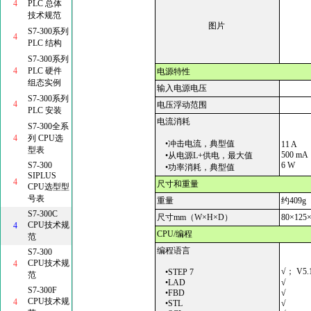
4
PLC 总体
技术规范
图片
S7-300系列
4
PLC 结构
S7-300系列
4
PLC 硬件
电源特性
组态实例
输入电源电压
S7-300系列
4
电压浮动范围
PLC 安装
电流消耗
S7-300全系
4
列 CPU选
•冲击电流，典型值
11 A
型表
500 mA
•从电源L+供电，最大值
S7-300
6 W
•功率消耗，典型值
SIPLUS
4
尺寸和重量
CPU选型型
号表
重量
约409g
S7-300C
尺寸mm（W
×H×D）
80×
125
CPU技术规
4
CPU/编程
范
编程语言
S7-300
CPU技术规
4
√； V5.
•STEP 7
范
•LAD
√
S7-300F
•FBD
√
CPU技术规
4
•STL
√