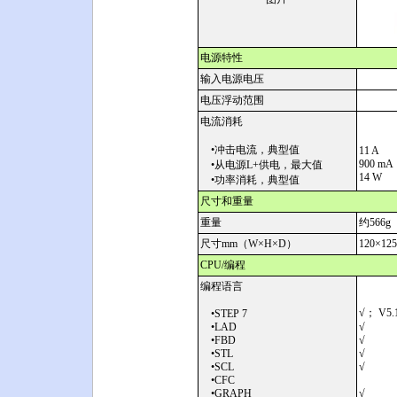
电源特性
输入电源电压
电压浮动范围
电流消耗
•冲击电流，典型值
11 A
900 mA
•从电源L+供电，最大值
14 W
•功率消耗，典型值
尺寸和重量
重量
约566g
尺寸mm（W
×H×D）
120×
12
CPU/编程
编程语言
√； V5.
•STEP 7
•LAD
√
•FBD
√
•STL
√
•SCL
√
•CFC
•GRAPH
√