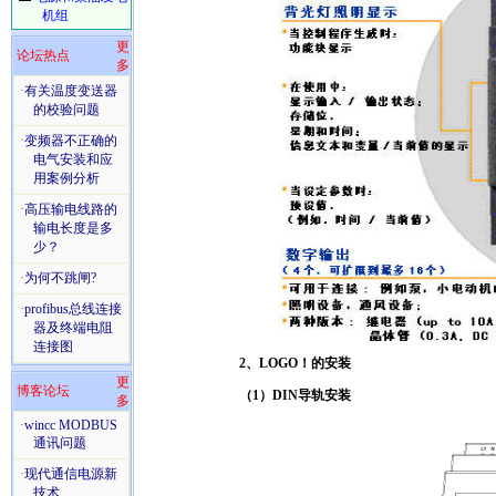
机组
更
论坛热点
多
·
有关温度变送器
的校验问题
·
变频器不正确的
电气安装和应
用案例分析
·
高压输电线路的
输电长度是多
少？
·
为何不跳闸?
·
profibus总线连接
器及终端电阻
连接图
2、LOGO！的安装
更
博客论坛
（1）DIN导轨安装
多
·
wincc MODBUS
通讯问题
·
现代通信电源新
技术