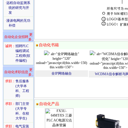
·
远程自动监测系
统的研究与开
发
·
漫谈电网的无功
补偿
更
自动化企业招聘
多..
自动化书籍
诚聘：
招聘PLC
编程调试
" alt="全IP网络融合"
" alt="WCDMA信
工程师(软
height="120"
优化" height="120
件编程)
onload="javascript:if(this.width>150)
onload="javascript:if(this.
this.width=150">
this.width=150">
更
自动化求职信息
全IP网络融合
WCDMA信令解析与
多..
求职：
售后服务
(大学本
科、工程
师)
求职：
部门主管
自动化产品
(大学专
科、在校
大学生)
求职：
电气安装