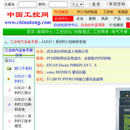
注册名：
密码：
专业频道：
PLC与控制器
工控机
传感器
企业中心：
企业
新闻
风采
产品
论
自动化技术中心
自动化年度调查
行业频道
首页
新闻中心
工控论坛
经验视点
工控商务
电气手册
|
|
|
|
|
|
工业电气设备手册
-- LOGO！系列PLC结构和安装
工业电气设备手册
企业：
武汉若比特机器人有限公司
目录
新闻：
PFS控制理论应用成功，全面取代PID控制
PLC
论坛：
EPLAN Electric P8和EPLAN 5、E.
西门子系列
博坛：
wincc MODBUS 通讯问题
LOGO！系
企坛：
S7-200 PC/PPI与USB接口通讯老故障
列PLC
LOGO！系
4
列PLC简介
LOGO！系
4
列PLC结构
和安装
LOGO！系
4
列PLC技术
规范