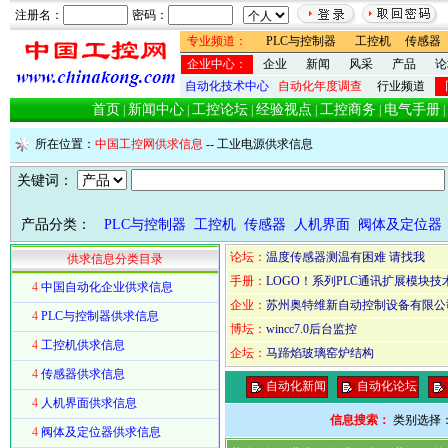
注册名：
密码：
专业频道：
PLC与控制器
工控机
传感器
企业中心：
企业
新闻
风采
产品
论
自动化技术中心
自动化年度调查
行业频道
首页
新闻中心
工控论坛
经验视点
工控商务
电气手册
|
|
|
|
|
|
所在位置：
中国工控网供求信息
-- 工业电源供求信息
关键词：
产品分类：
PLC与控制器
工控机
传感器
人机界面
阀体及定位器
论坛：
温度传感器测温有困难 请找我
供求信息分类目录
手册：
LOGO！系列PLC通讯扩展模块技
4
中国自动化企业供求信息
企业：
苏州奥特维新自动控制设备有限公
4
PLC与控制器供求信息
博坛：
wincc7.0后台监控
4
工控机供求信息
企坛：
马蹄焰玻璃窑炉结构
4
传感器供求信息
自动化新闻
自动化论坛
4
人机界面供求信息
信息搜索：
类别选择
4
阀体及定位器供求信息