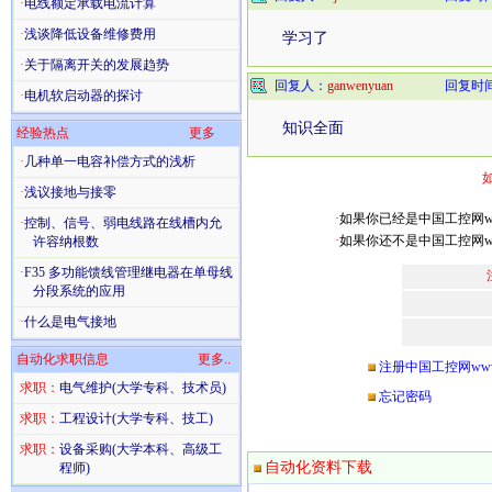
·
电线额定承载电流计算
·
浅谈降低设备维修费用
学习了
·
关于隔离开关的发展趋势
回复人：
ganwenyuan
回复时间：2
·
电机软启动器的探讨
知识全面
经验热点
更多
·
几种单一电容补偿方式的浅析
·
浅议接地与接零
·
如果你已经是中国工控网www.
·
控制、信号、弱电线路在线槽内允
·
如果你还不是中国工控网www
许容纳根数
·
F35 多功能馈线管理继电器在单母线
分段系统的应用
·
什么是电气接地
自动化求职信息
更多..
注册中国工控网www.ch
求职：
电气维护(大学专科、技术员)
忘记密码
求职：
工程设计(大学专科、技工)
求职：
设备采购(大学本科、高级工
自动化资料下载
程师)