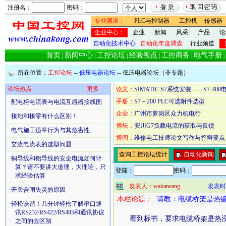
注册名：
密码：
专业频道：
PLC与控制器
工控机
传感器
企业中心：
企业
新闻
风采
产品
论
自动化技术中心
自动化年度调查
行业频道
首页
新闻中心
工控论坛
经验视点
工控商务
电气手册
|
|
|
|
|
|
所在位置：
工控论坛
--
低压电器论坛
--
低压电器论坛（非专题）
论坛热点
更多
论文：
SIMATIC S7系统安装——S7-400
手册：
S7－200 PLC可选附件选型
·
配电柜电流表与电流互感器接线图
企业：
广州市萝岗区众力机电行
·
接地和接零有什么区别！
博坛：
安川G7负载电流的获取与反馈
·
电气施工违章行为与其危害性
博闻：
维修电工技师论文写作与答辩要点
·
交流电流表的选型问题
查询工控论坛统计
自动化新闻
·
铜导线和铝导线的安全电流如何计
算？请不要讲大道理，大理论，只
登陆：
密码：
求经验估算
发表人：
wakaneang
发表时间：
·
开关合闸失灵的原因
本栏论题：
请教：电缆桥架是热
·
轻松诙谐！几分钟轻松了解串口通
讯RS232/RS422/RS485和通讯协议
看到标书，要求电缆桥架是热浸
之间的去区别