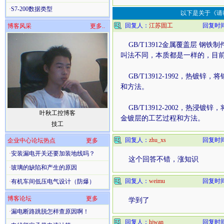
·
S7-200数据类型
以下是关于《请
回复人：
江苏固工
回复时间：2
博客风采
更多..
GB/T13912金属覆盖层 钢铁
叫法不同，本质都是一样的，目
GB/T13912-1992，热
和方法。
GB/T13912-2002，热
叶秋工控博客
金镀层的工艺过程和方法。
技工
回复人：
zhu_xs
回复时间：2
企业中心论坛热点
更多
·
安装漏电开关还要加装地线吗？
这个回答不错，涨知识
·
玻璃的缺陷和产生的原因
回复人：
weimu
回复时间：2
·
有机车间低压电气设计（防爆）
博客论坛
更多
学到了
·
漏电断路跳脱怎样查原因啊！
回复人：
hjwan
回复时间：2