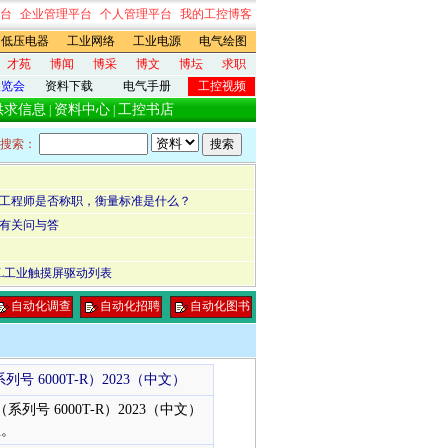
台
企业管理平台
个人管理平台
我的工控博客
低压电器
工业网络
工业电源
电气绘图
才苑
博闻
博采
博文
博坛
求职
展览会
资料下载
电气手册
工控视频
供求信息
资料中心
工控书店
|
|
搜索：
工程师是否称职，衡量标准是什么？
有关问与答
NEL工业触摸屏驱动列表
自动化调查
自动化招聘
自动化图书
系列号 6000T-R）2023（中文）
（系列号 6000T-R）2023（中文）
息。