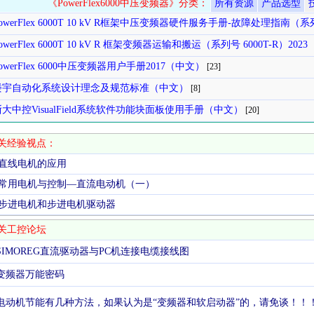
《PowerFlex6000中压变频器》分类：
所有资源
产品选型
owerFlex 6000T 10 kV R框架中压变频器硬件服务手册-故障处理指南（系列
owerFlex 6000T 10 kV R 框架变频器运输和搬运（系列号 6000T-R）20
owerFlex 6000中压变频器用户手册2017（中文）
[23]
楼宇自动化系统设计理念及规范标准（中文）
[8]
浙大中控VisualField系统软件功能块面板使用手册（中文）
[20]
关经验视点：
直线电机的应用
常用电机与控制—直流电动机（一）
步进电机和步进电机驱动器
关工控论坛
SIMOREG直流驱动器与PC机连接电缆接线图
变频器万能密码
电动机节能有几种方法，如果认为是“变频器和软启动器”的，请免谈！！