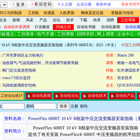
个人注册
企业注册
商务申请
商务管理平
PLC与控制器
工控机
传感器
人机界面
阀体及定位器
变频器与传动
企业
新闻
风采
产品
论坛
技术
下载
供求
招聘
工控博客
心
自动化年度调查
行业频道
同城之间
自动化书籍
自动化新闻
自动化
经验视点
工控商务
电气手册
工控博客
招聘求职
网上调查
企业中心
|
|
|
|
|
|
|
 6000T 10 kV R框架中压交流变频器安装指南（系列号 6000T-R）2023（中文）
中国工控网
：
广州市萝岗区众力机电行
供求：
Matrix 200
：
油改煤气-气油混烧控制，浮法玻璃节能再突破
调查：
检验一名电气
：
阀门定位器选型指南
经验：
红外测温技术
：
wincc7.0后台监控
博文：
安全技术
：
马蹄焰玻璃窑炉结构
企文：
QUICKPA
询工控论坛统计
自动化新闻
自动化论坛
自动化技术
自动化产品
名
密码
注册
密码
资料名称：
PowerFlex 6000T 10 kV R框架中压交流变频器安装指南（
PowerFlex 6000T 10 kV R框架中压交流变频器安装指南
资料简介：
提供了有关安装 PowerFlex® 6000T 中压变频器的程序信