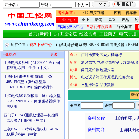
注册名：
密码：
专业频道：
PLC与控制器
工控机
传感器
企业中心：
企业
新闻
风采
产品
论
自动化技术中心
自动化年度调查
行业频道
首页
新闻中心
工控论坛
经验视点
工控商务
电气手册
|
|
|
|
|
|
所在位置：
资料下载中心
-- 山洋闭环步进系统USB/RS-485通信变换器：PBF
下载热点
更多
企业：
广州市萝岗区众力机电行
新闻：
油改煤气-气油混烧控制，浮法玻璃
·
山洋电气R系列（AC220/110V）伺
服驱动器用户手册（中文）
论坛：
阀门定位器选型指南
·
山洋闭环步进系统 4轴型、RS-
博坛：
电动调节阀工作原理及维修方法
485+PIO型（驱动器型号：
企坛：
三垦推出新品变频器
PB2D003R1U□）操作说明书
查询
·
山洋电气RS系列模拟、脉冲输入型
（AC220/110V）伺服驱动器操作
用户名
密码
说明书
·
西门子CP341通讯处理器—初始调
资料名称：
山洋闭环步进系
试步骤入门指南（中文）
·
三菱FX-PLC 特殊功能模块FX0N-
资料简介：
山洋闭环步进
3A用户指南（中文）