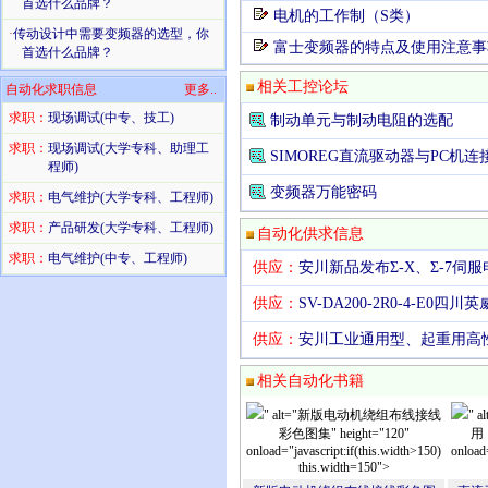
首选什么品牌？
电机的工作制（S类）
·
传动设计中需要变频器的选型，你
富士变频器的特点及使用注意事
首选什么品牌？
相关工控论坛
自动化求职信息
更多..
求职：
现场调试(中专、技工)
制动单元与制动电阻的选配
求职：
现场调试(大学专科、助理工
SIMOREG直流驱动器与PC机
程师)
变频器万能密码
求职：
电气维护(大学专科、工程师)
求职：
产品研发(大学专科、工程师)
自动化供求信息
求职：
电气维护(中专、工程师)
供应：
安川新品发布Σ-X、Σ-7伺服
供应：
SV-DA200-2R0-4-E0四川
供应：
安川工业通用型、起重用高
相关自动化书籍
" alt="新版电动机绕组布线接线
"
彩色图集" height="120"
用（
onload="javascript:if(this.width>150)
onload=
this.width=150">