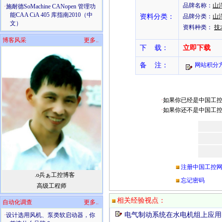
品牌名称：
山洋
·
施耐德SoMachine CANopen 管理功
能CAA CiA 405 库指南2010（中
资料分类：
品牌分类：
山
文）
资料种类：
技
博客风采
更多..
下 载：
立即下载
备 注：
网站积分
·
如果你已经是中国工控网w
·
如果你还不是中国工控网w
注册中国工控网www
ゞ.o兵ぁ工控博客
忘记密码
高级工程师
相关经验视点：
自动化调查
更多..
电气制动系统在水电机组上应用
·
设计选用风机、泵类软启动器，你