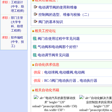
相关经验视点：
求职：
工程设计
(中专、助
电动调节阀的使用和维修
理工程师)
控制阀的选型、维修与校验（二）
求职：
部门主管
阀门的基本知识
(大学专
科、助理
工程师)
相关工控论坛
求职：
软件编程
阀门在使用过程中常见问题
(中专、技
工)
气动阀和电动阀那个好些?
电动调节阀常见问题
自动化供求信息
供应：
电动球阀,电动蝶阀,电动阀
供应：
RC-5阀门电动执行器，电动执行器
相关自动化书籍
" alt="电动汽车的新型驱动技
" alt="自动化解决
术" height="120"
业控制技术的应用实
onload="javascript:if(this.width>150)
height="120"
this.width=150">
onload="javascript:if(this.