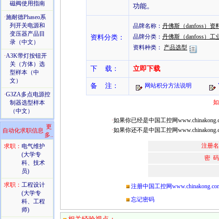
磁阀使用指南
功能。
·
施耐德Phaseo系
列开关电源和
品牌名称：
丹佛斯（danfoss）资
变压器产品目
品牌分类：
丹佛斯（danfoss）
资料分类：
录（中文）
资料种类：
产品选型
·
A3K带灯按钮开
关（方体）选
下 载：
立即下载
型样本（中
文）
备 注：
网站积分方法说明
·
G3ZA多点电源控
如
制器选型样本
（中文）
·
如果你已经是中国工控网www.chinakon
更
·
如果你还不是中国工控网www.chinako
自动化求职信息
多..
注册名
求职：
电气维护
(大学专
密 
科、技术
员)
求职：
工程设计
注册中国工控网www.chinakong.co
(大学专
忘记密码
科、工程
师)