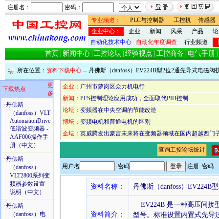
注册名：
密码：
专业频道：
PLC与控制器
工控机
传感器
企业中心：
企业
新闻
风采
产品
论
自动化技术中心
自动化年度调查
行业频道
首页
新闻中心
工控论坛
经验视点
工控商务
电气手册
|
|
|
|
|
|
所在位置：
资料下载中心
-- 丹佛斯（danfoss）EV224B型2位2通先导式电
更
企业：
广州市萝岗区众力机电行
下载热点
多
新闻：
PFS控制理论应用成功，全面取代PID控制
·
丹佛斯
论坛：
变频器在中央空调的节能改造
（danfoss）VLT
AutomationDrive
博坛：
变频电机和普通电机的区别
低谐波变频器 -
企坛：
英威腾发出豪言未来将在变频器领域在国内超越西门子
AAF006操作手
册（中文）
查询工控论坛统计
·
丹佛斯
用户名
密码
注册
密码
（danfoss）
VLT2800系列变
频器参数设置
资料名称：
丹佛斯（danfoss）EV2
说明（中文）
EV224B 是一种高压间接型
·
丹佛斯
（danfoss）电
资料简介：
型号。标准设置内置式先导过