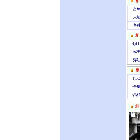
相
·
富
·
火
·
各
相
·
职
·
燃
·
浮
相
·
P
·
全
·
高
相