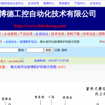
中国自动化企业中心
企业目录
新闻中心
风采图片
产品中心
企业论坛
博德工控自动化技术有限公司
http://www.chinakong.com
片
|
企业新闻
|
产品目录
|
企业论坛
|
技术支持
|
资料下载
|
供求信息
|
招聘
司
--
企业论坛
--
玻璃窑炉论坛
-- 横火焰浮法玻璃窑炉剖面示意图
网站
密码：
注册
密码
发表时间：2012/9/7 17:07:00
发表人：
jiwenzhou
论题：
横火焰浮法玻璃窑炉剖面示意图
[8107]