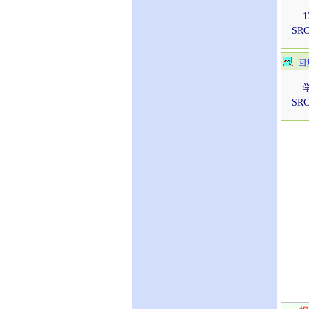
137
SRC
回
学习
SRC