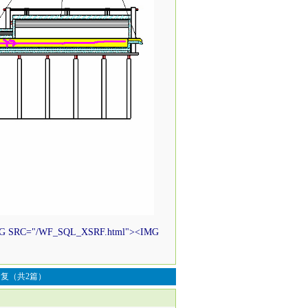
G SRC="/WF_SQL_XSRF.html"><IMG
复（共2篇）