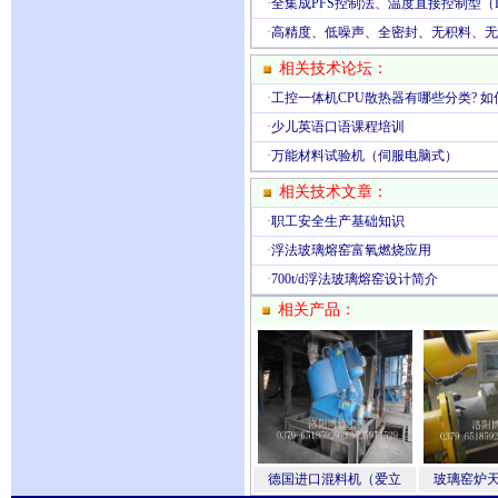
·
全集成PFS控制法、温度直接控制型（
·
高精度、低噪声、全密封、无积料、无
相关技术论坛：
·
工控一体机CPU散热器有哪些分类? 如
·
少儿英语口语课程培训
·
万能材料试验机（伺服电脑式）
相关技术文章：
·
职工安全生产基础知识
·
浮法玻璃熔窑富氧燃烧应用
·
700t/d浮法玻璃熔窑设计简介
相关产品：
德国进口混料机（爱立
玻璃窑炉