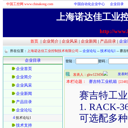
中国工控网 www.chinakong.com
中国自动化企业中心
企业目录
上海诺达佳工业
http://www.
首页
|
企业简介
|
企业风采
|
企业新闻
|
产品目录
|
企业
所在位置：
上海诺达佳工业控制技术有限公司
--
企业论坛
--
技术论坛1
-- 赛
企业目录
登陆：
密码：
企业首页
发表时间：
发表人：
gkw123456
企业简介
本栏论题：
赛吉特工业机箱
[2248]
企业风采
赛吉特工业
企业新闻
产品目录
1. RACK-
企业论坛
可选配多种1
4
技术论坛1
技术支持