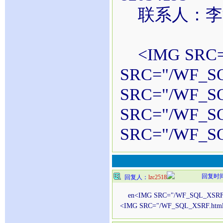
联系人：李泽光
<IMG SRC="
SRC="/WF_S
SRC="/WF_S
SRC="/WF_S
SRC="/WF_SQ
回复时间：2
回复人：
lzc2518
en<IMG SRC="/WF_SQL_XSRF.h
<IMG SRC="/WF_SQL_XSRF.htm