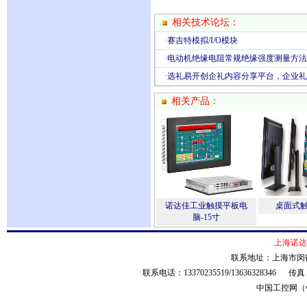
相关技术论坛：
·
赛吉特模拟/I/O模块
·
电动机绝缘电阻常规绝缘强度测量方法
·
选礼易开创企礼内容分享平台，企业礼
相关产品：
诺达佳工业触摸平板电
桌面式
脑-15寸
上海诺达
联系地址：上海市闵行
联系电话：13370235519/13636328346 传
中国工控网（ww