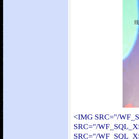
<IMG SRC="/WF_S
SRC="/WF_SQL_XS
SRC="/WF_SQL_XS