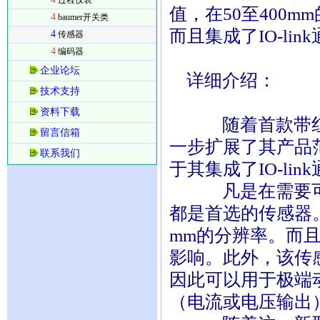
过程仪表
值，在50至400m
4
baumer开关类
而且集成了IO-lin
4
传感器
4
编码器
企业论坛
详细介绍：
技术支持
资料下载
随着首款带红光L
留言信箱
一步扩展了其产品
联系我们
于其集成了IO-l
凡是在需要可靠测
都是首选的传感器。
mm的分辨率。而
影响。此外，该传
因此可以用于极端动
（电流或电压输出