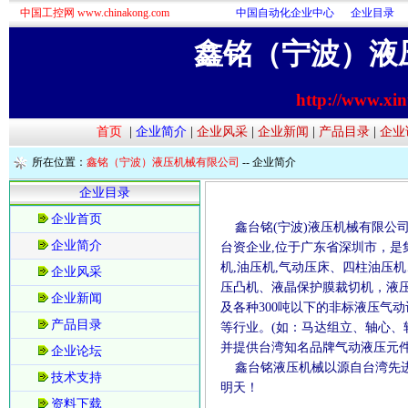
中国工控网 www.chinakong.com
中国自动化企业中心
企业目录
鑫铭（宁波）液
http://www.xi
首页
|
企业简介
|
企业风采
|
企业新闻
|
产品目录
|
企业
所在位置：
鑫铭（宁波）液压机械有限公司
--
企业简介
企业目录
企业首页
鑫台铭(宁波)液压机械有限公
企业简介
台资企业,位于广东省深圳市，
机,油压机,气动压床、四柱油压机
企业风采
压凸机、液晶保护膜裁切机，液
企业新闻
及各种300吨以下的非标液压气
产品目录
等行业。(如：马达组立、轴心、
并提供台湾知名品牌气动液压元
企业论坛
鑫台铭液压机械以源自台湾先进
技术支持
明天！
资料下载