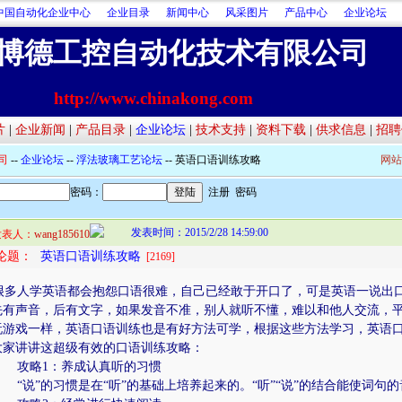
中国自动化企业中心
企业目录
新闻中心
风采图片
产品中心
企业论坛
博德工控自动化技术有限公司
http://www.chinakong.com
片
|
企业新闻
|
产品目录
|
企业论坛
|
技术支持
|
资料下载
|
供求信息
|
招聘
司
--
企业论坛
--
浮法玻璃工艺论坛
-- 英语口语训练攻略
网站
密码：
注册
密码
发表时间：2015/2/28 14:59:00
发表人：
wang185610
论题：
英语口语训练攻略
[2169]
多人学英语都会抱怨口语很难，自己已经敢于开口了，可是英语一说出口
先有声音，后有文字，如果发音不准，别人就听不懂，难以和他人交流，
玩游戏一样，英语口语训练也是有好方法可学，根据这些方法学习，英语口
大家讲讲这超级有效的口语训练攻略：
略1：养成认真听的习惯
说”的习惯是在“听”的基础上培养起来的。“听”“说”的结合能使词句