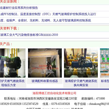
关企业新闻：
LC在建材行业应用系列分析报告
集成PFS控制法、温度直接控制型（DTC）天燃气玻璃窑炉控制系统投入运行
精度、低噪声、全密封、无积料、无堵料、无人值守型玻璃原料控制系统
关资料下载：
玻璃工业大气污染物排放标准GB□□□□□-2010
关产品：
窑炉天燃气燃烧系统
玻璃配料称重传感器
玻璃窑炉天燃气燃烧系统
标准
现场压力变
换向阀安装
洛阳博德工控自动化技术有限公司
联系地址：河南省洛阳市涧西区安徽路友谊苑22楼2205室 邮政编码：471000
85929 65185928 13525974529 传真：0379-65185928 电子信箱：
chinakong98@1