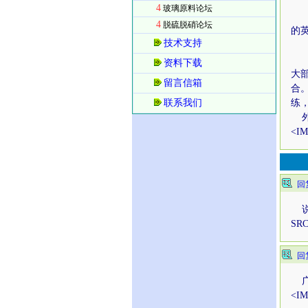
攻
4
玻璃原料论坛
经
4
脱硫脱硝论坛
的
技术支持
攻
学
资料下载
大
留言信箱
合
联系我们
练
外
<IM
回
说的
SRC
回
广告<
<IM