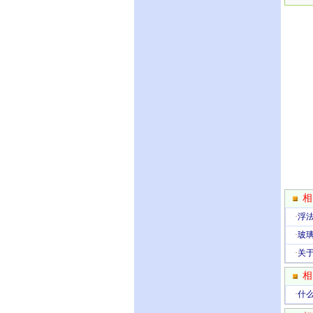
相
·
浮
·
玻
·
关
相
·
什么