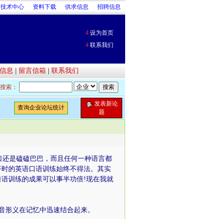
技术中心
资料下载
供求信息
招聘信息
4
设为首页
4
联系我们
信息
|
留言信箱
|
联系我们
搜索：
发表新论
查询企业论坛统计
题
还是磕磕巴巴，而且任何一种语言都
平时的英语口语训练始终不得法。其实
语训练的成果可以事半功倍!现在我就
的音形义在记忆中迅速结合起来。