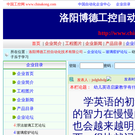
中国工控网 www.chinakong.com
中国自动化企业中心
企业目录
洛阳博德工控自
http://www.ch
首页
|
企业简介
|
工程图片
|
企业新闻
|
产品目录
|
企业
所在位置：
洛阳博德工控自动化技术有限公司
--
企业论坛
--
玻璃窑炉论坛
--
子乐于学习
企业目录
登陆：
密码：
企业首页
发表时间：
发表人：
jsdghdsdg
企业简介
本栏论题：
幼儿英语启蒙教学有
工程图片
学英语的初
企业新闻
产品目录
的智力在慢慢
企业论坛
也会越来越明
4
浮法玻璃工艺论坛
4
玻璃窑炉论坛